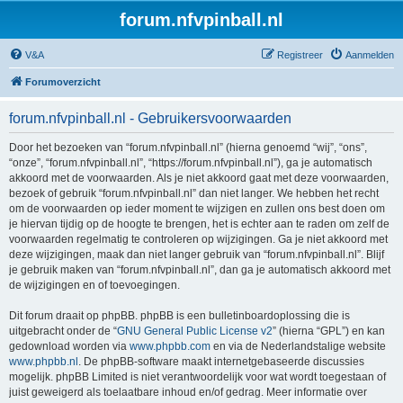
forum.nfvpinball.nl
V&A
Registreer
Aanmelden
Forumoverzicht
forum.nfvpinball.nl - Gebruikersvoorwaarden
Door het bezoeken van “forum.nfvpinball.nl” (hierna genoemd “wij”, “ons”,
“onze”, “forum.nfvpinball.nl”, “https://forum.nfvpinball.nl”), ga je automatisch
akkoord met de voorwaarden. Als je niet akkoord gaat met deze voorwaarden,
bezoek of gebruik “forum.nfvpinball.nl” dan niet langer. We hebben het recht
om de voorwaarden op ieder moment te wijzigen en zullen ons best doen om
je hiervan tijdig op de hoogte te brengen, het is echter aan te raden om zelf de
voorwaarden regelmatig te controleren op wijzigingen. Ga je niet akkoord met
deze wijzigingen, maak dan niet langer gebruik van “forum.nfvpinball.nl”. Blijf
je gebruik maken van “forum.nfvpinball.nl”, dan ga je automatisch akkoord met
de wijzigingen en of toevoegingen.
Dit forum draait op phpBB. phpBB is een bulletinboardoplossing die is
uitgebracht onder de “
GNU General Public License v2
” (hierna “GPL”) en kan
gedownload worden via
www.phpbb.com
en via de Nederlandstalige website
www.phpbb.nl
. De phpBB-software maakt internetgebaseerde discussies
mogelijk. phpBB Limited is niet verantwoordelijk voor wat wordt toegestaan of
juist geweigerd als toelaatbare inhoud en/of gedrag. Meer informatie over