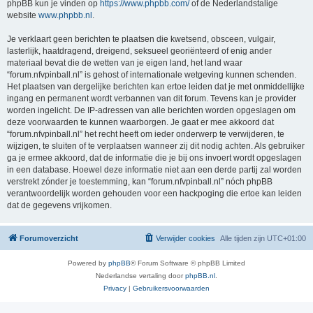
phpBB kun je vinden op
https://www.phpbb.com/
of de Nederlandstalige
website
www.phpbb.nl
.
Je verklaart geen berichten te plaatsen die kwetsend, obsceen, vulgair,
lasterlijk, haatdragend, dreigend, seksueel georiënteerd of enig ander
materiaal bevat die de wetten van je eigen land, het land waar
“forum.nfvpinball.nl” is gehost of internationale wetgeving kunnen schenden.
Het plaatsen van dergelijke berichten kan ertoe leiden dat je met onmiddellijke
ingang en permanent wordt verbannen van dit forum. Tevens kan je provider
worden ingelicht. De IP-adressen van alle berichten worden opgeslagen om
deze voorwaarden te kunnen waarborgen. Je gaat er mee akkoord dat
“forum.nfvpinball.nl” het recht heeft om ieder onderwerp te verwijderen, te
wijzigen, te sluiten of te verplaatsen wanneer zij dit nodig achten. Als gebruiker
ga je ermee akkoord, dat de informatie die je bij ons invoert wordt opgeslagen
in een database. Hoewel deze informatie niet aan een derde partij zal worden
verstrekt zónder je toestemming, kan “forum.nfvpinball.nl” nóch phpBB
verantwoordelijk worden gehouden voor een hackpoging die ertoe kan leiden
dat de gegevens vrijkomen.
Forumoverzicht
Verwijder cookies
Alle tijden zijn
UTC+01:00
Powered by
phpBB
® Forum Software © phpBB Limited
Nederlandse vertaling door
phpBB.nl
.
Privacy
|
Gebruikersvoorwaarden