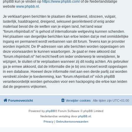
phpBB kun je vinden op
https://www.phpbb.com/
of de Nederlandstalige
website
www.phpbb.nl
.
Je verklaart geen berichten te plaatsen die kwetsend, obsceen, vulgair,
lasterlijk, haatdragend, dreigend, seksueel georiënteerd of enig ander
materiaal bevat die de wetten van je eigen land, het land waar
“forum.nfvpinball.nl” is gehost of internationale wetgeving kunnen schenden.
Het plaatsen van dergelijke berichten kan ertoe leiden dat je met onmiddellijke
ingang en permanent wordt verbannen van dit forum. Tevens kan je provider
worden ingelicht. De IP-adressen van alle berichten worden opgeslagen om
deze voorwaarden te kunnen waarborgen. Je gaat er mee akkoord dat
“forum.nfvpinball.nl” het recht heeft om ieder onderwerp te verwijderen, te
wijzigen, te sluiten of te verplaatsen wanneer zij dit nodig achten. Als gebruiker
ga je ermee akkoord, dat de informatie die je bij ons invoert wordt opgeslagen
in een database. Hoewel deze informatie niet aan een derde partij zal worden
verstrekt zónder je toestemming, kan “forum.nfvpinball.nl” nóch phpBB
verantwoordelijk worden gehouden voor een hackpoging die ertoe kan leiden
dat de gegevens vrijkomen.
Forumoverzicht
Verwijder cookies
Alle tijden zijn
UTC+01:00
Powered by
phpBB
® Forum Software © phpBB Limited
Nederlandse vertaling door
phpBB.nl
.
Privacy
|
Gebruikersvoorwaarden