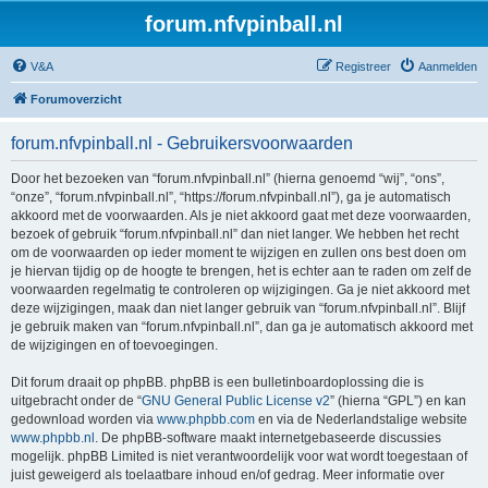
forum.nfvpinball.nl
V&A
Registreer
Aanmelden
Forumoverzicht
forum.nfvpinball.nl - Gebruikersvoorwaarden
Door het bezoeken van “forum.nfvpinball.nl” (hierna genoemd “wij”, “ons”,
“onze”, “forum.nfvpinball.nl”, “https://forum.nfvpinball.nl”), ga je automatisch
akkoord met de voorwaarden. Als je niet akkoord gaat met deze voorwaarden,
bezoek of gebruik “forum.nfvpinball.nl” dan niet langer. We hebben het recht
om de voorwaarden op ieder moment te wijzigen en zullen ons best doen om
je hiervan tijdig op de hoogte te brengen, het is echter aan te raden om zelf de
voorwaarden regelmatig te controleren op wijzigingen. Ga je niet akkoord met
deze wijzigingen, maak dan niet langer gebruik van “forum.nfvpinball.nl”. Blijf
je gebruik maken van “forum.nfvpinball.nl”, dan ga je automatisch akkoord met
de wijzigingen en of toevoegingen.
Dit forum draait op phpBB. phpBB is een bulletinboardoplossing die is
uitgebracht onder de “
GNU General Public License v2
” (hierna “GPL”) en kan
gedownload worden via
www.phpbb.com
en via de Nederlandstalige website
www.phpbb.nl
. De phpBB-software maakt internetgebaseerde discussies
mogelijk. phpBB Limited is niet verantwoordelijk voor wat wordt toegestaan of
juist geweigerd als toelaatbare inhoud en/of gedrag. Meer informatie over