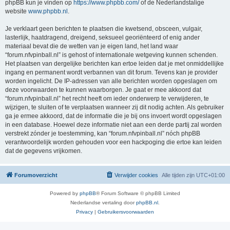
phpBB kun je vinden op
https://www.phpbb.com/
of de Nederlandstalige
website
www.phpbb.nl
.
Je verklaart geen berichten te plaatsen die kwetsend, obsceen, vulgair,
lasterlijk, haatdragend, dreigend, seksueel georiënteerd of enig ander
materiaal bevat die de wetten van je eigen land, het land waar
“forum.nfvpinball.nl” is gehost of internationale wetgeving kunnen schenden.
Het plaatsen van dergelijke berichten kan ertoe leiden dat je met onmiddellijke
ingang en permanent wordt verbannen van dit forum. Tevens kan je provider
worden ingelicht. De IP-adressen van alle berichten worden opgeslagen om
deze voorwaarden te kunnen waarborgen. Je gaat er mee akkoord dat
“forum.nfvpinball.nl” het recht heeft om ieder onderwerp te verwijderen, te
wijzigen, te sluiten of te verplaatsen wanneer zij dit nodig achten. Als gebruiker
ga je ermee akkoord, dat de informatie die je bij ons invoert wordt opgeslagen
in een database. Hoewel deze informatie niet aan een derde partij zal worden
verstrekt zónder je toestemming, kan “forum.nfvpinball.nl” nóch phpBB
verantwoordelijk worden gehouden voor een hackpoging die ertoe kan leiden
dat de gegevens vrijkomen.
Forumoverzicht
Verwijder cookies
Alle tijden zijn
UTC+01:00
Powered by
phpBB
® Forum Software © phpBB Limited
Nederlandse vertaling door
phpBB.nl
.
Privacy
|
Gebruikersvoorwaarden