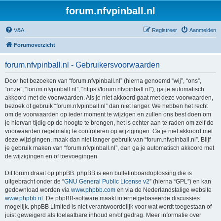
forum.nfvpinball.nl
V&A
Registreer
Aanmelden
Forumoverzicht
forum.nfvpinball.nl - Gebruikersvoorwaarden
Door het bezoeken van “forum.nfvpinball.nl” (hierna genoemd “wij”, “ons”,
“onze”, “forum.nfvpinball.nl”, “https://forum.nfvpinball.nl”), ga je automatisch
akkoord met de voorwaarden. Als je niet akkoord gaat met deze voorwaarden,
bezoek of gebruik “forum.nfvpinball.nl” dan niet langer. We hebben het recht
om de voorwaarden op ieder moment te wijzigen en zullen ons best doen om
je hiervan tijdig op de hoogte te brengen, het is echter aan te raden om zelf de
voorwaarden regelmatig te controleren op wijzigingen. Ga je niet akkoord met
deze wijzigingen, maak dan niet langer gebruik van “forum.nfvpinball.nl”. Blijf
je gebruik maken van “forum.nfvpinball.nl”, dan ga je automatisch akkoord met
de wijzigingen en of toevoegingen.
Dit forum draait op phpBB. phpBB is een bulletinboardoplossing die is
uitgebracht onder de “
GNU General Public License v2
” (hierna “GPL”) en kan
gedownload worden via
www.phpbb.com
en via de Nederlandstalige website
www.phpbb.nl
. De phpBB-software maakt internetgebaseerde discussies
mogelijk. phpBB Limited is niet verantwoordelijk voor wat wordt toegestaan of
juist geweigerd als toelaatbare inhoud en/of gedrag. Meer informatie over