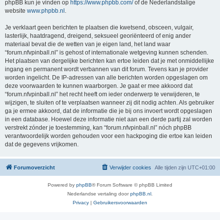
phpBB kun je vinden op
https://www.phpbb.com/
of de Nederlandstalige
website
www.phpbb.nl
.
Je verklaart geen berichten te plaatsen die kwetsend, obsceen, vulgair,
lasterlijk, haatdragend, dreigend, seksueel georiënteerd of enig ander
materiaal bevat die de wetten van je eigen land, het land waar
“forum.nfvpinball.nl” is gehost of internationale wetgeving kunnen schenden.
Het plaatsen van dergelijke berichten kan ertoe leiden dat je met onmiddellijke
ingang en permanent wordt verbannen van dit forum. Tevens kan je provider
worden ingelicht. De IP-adressen van alle berichten worden opgeslagen om
deze voorwaarden te kunnen waarborgen. Je gaat er mee akkoord dat
“forum.nfvpinball.nl” het recht heeft om ieder onderwerp te verwijderen, te
wijzigen, te sluiten of te verplaatsen wanneer zij dit nodig achten. Als gebruiker
ga je ermee akkoord, dat de informatie die je bij ons invoert wordt opgeslagen
in een database. Hoewel deze informatie niet aan een derde partij zal worden
verstrekt zónder je toestemming, kan “forum.nfvpinball.nl” nóch phpBB
verantwoordelijk worden gehouden voor een hackpoging die ertoe kan leiden
dat de gegevens vrijkomen.
Forumoverzicht
Verwijder cookies
Alle tijden zijn
UTC+01:00
Powered by
phpBB
® Forum Software © phpBB Limited
Nederlandse vertaling door
phpBB.nl
.
Privacy
|
Gebruikersvoorwaarden