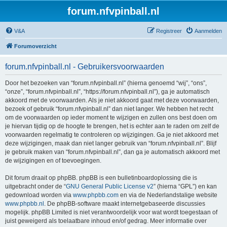
forum.nfvpinball.nl
V&A
Registreer
Aanmelden
Forumoverzicht
forum.nfvpinball.nl - Gebruikersvoorwaarden
Door het bezoeken van “forum.nfvpinball.nl” (hierna genoemd “wij”, “ons”,
“onze”, “forum.nfvpinball.nl”, “https://forum.nfvpinball.nl”), ga je automatisch
akkoord met de voorwaarden. Als je niet akkoord gaat met deze voorwaarden,
bezoek of gebruik “forum.nfvpinball.nl” dan niet langer. We hebben het recht
om de voorwaarden op ieder moment te wijzigen en zullen ons best doen om
je hiervan tijdig op de hoogte te brengen, het is echter aan te raden om zelf de
voorwaarden regelmatig te controleren op wijzigingen. Ga je niet akkoord met
deze wijzigingen, maak dan niet langer gebruik van “forum.nfvpinball.nl”. Blijf
je gebruik maken van “forum.nfvpinball.nl”, dan ga je automatisch akkoord met
de wijzigingen en of toevoegingen.
Dit forum draait op phpBB. phpBB is een bulletinboardoplossing die is
uitgebracht onder de “
GNU General Public License v2
” (hierna “GPL”) en kan
gedownload worden via
www.phpbb.com
en via de Nederlandstalige website
www.phpbb.nl
. De phpBB-software maakt internetgebaseerde discussies
mogelijk. phpBB Limited is niet verantwoordelijk voor wat wordt toegestaan of
juist geweigerd als toelaatbare inhoud en/of gedrag. Meer informatie over