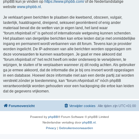
phpBB kun je vinden op
https://www.phpbb.com/
of de Nederlandstalige
website
www.phpbb.nl
.
Je verklaart geen berichten te plaatsen die kwetsend, obsceen, vulgair,
lasterlijk, haatdragend, dreigend, seksueel georiënteerd of enig ander
materiaal bevat die de wetten van je eigen land, het land waar
“forum.nfvpinball.nl” is gehost of internationale wetgeving kunnen schenden.
Het plaatsen van dergelijke berichten kan ertoe leiden dat je met onmiddellijke
ingang en permanent wordt verbannen van dit forum. Tevens kan je provider
worden ingelicht. De IP-adressen van alle berichten worden opgeslagen om
deze voorwaarden te kunnen waarborgen. Je gaat er mee akkoord dat
“forum.nfvpinball.nl” het recht heeft om ieder onderwerp te verwijderen, te
wijzigen, te sluiten of te verplaatsen wanneer zij dit nodig achten. Als gebruiker
ga je ermee akkoord, dat de informatie die je bij ons invoert wordt opgeslagen
in een database. Hoewel deze informatie niet aan een derde partij zal worden
verstrekt zónder je toestemming, kan “forum.nfvpinball.nl” nóch phpBB
verantwoordelijk worden gehouden voor een hackpoging die ertoe kan leiden
dat de gegevens vrijkomen.
Forumoverzicht
Verwijder cookies
Alle tijden zijn
UTC+01:00
Powered by
phpBB
® Forum Software © phpBB Limited
Nederlandse vertaling door
phpBB.nl
.
Privacy
|
Gebruikersvoorwaarden