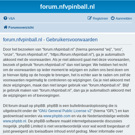
forum.nfvpinball.nl
V&A
Registreer
Aanmelden
Forumoverzicht
forum.nfvpinball.nl - Gebruikersvoorwaarden
Door het bezoeken van “forum.nfvpinball.nl” (hierna genoemd “wij”, “ons”,
“onze”, “forum.nfvpinball.nl”, “https://forum.nfvpinball.nl”), ga je automatisch
akkoord met de voorwaarden. Als je niet akkoord gaat met deze voorwaarden,
bezoek of gebruik “forum.nfvpinball.nl” dan niet langer. We hebben het recht
om de voorwaarden op ieder moment te wijzigen en zullen ons best doen om
je hiervan tijdig op de hoogte te brengen, het is echter aan te raden om zelf de
voorwaarden regelmatig te controleren op wijzigingen. Ga je niet akkoord met
deze wijzigingen, maak dan niet langer gebruik van “forum.nfvpinball.nl”. Blijf
je gebruik maken van “forum.nfvpinball.nl”, dan ga je automatisch akkoord met
de wijzigingen en of toevoegingen.
Dit forum draait op phpBB. phpBB is een bulletinboardoplossing die is
uitgebracht onder de “
GNU General Public License v2
” (hierna “GPL”) en kan
gedownload worden via
www.phpbb.com
en via de Nederlandstalige website
www.phpbb.nl
. De phpBB-software maakt internetgebaseerde discussies
mogelijk. phpBB Limited is niet verantwoordelijk voor wat wordt toegestaan of
juist geweigerd als toelaatbare inhoud en/of gedrag. Meer informatie over