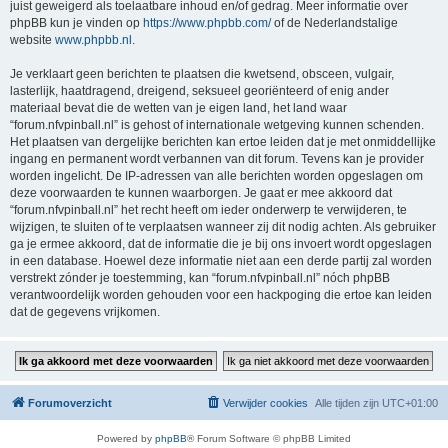
juist geweigerd als toelaatbare inhoud en/of gedrag. Meer informatie over
phpBB kun je vinden op
https://www.phpbb.com/
of de Nederlandstalige
website
www.phpbb.nl
.
Je verklaart geen berichten te plaatsen die kwetsend, obsceen, vulgair,
lasterlijk, haatdragend, dreigend, seksueel georiënteerd of enig ander
materiaal bevat die de wetten van je eigen land, het land waar
“forum.nfvpinball.nl” is gehost of internationale wetgeving kunnen schenden.
Het plaatsen van dergelijke berichten kan ertoe leiden dat je met onmiddellijke
ingang en permanent wordt verbannen van dit forum. Tevens kan je provider
worden ingelicht. De IP-adressen van alle berichten worden opgeslagen om
deze voorwaarden te kunnen waarborgen. Je gaat er mee akkoord dat
“forum.nfvpinball.nl” het recht heeft om ieder onderwerp te verwijderen, te
wijzigen, te sluiten of te verplaatsen wanneer zij dit nodig achten. Als gebruiker
ga je ermee akkoord, dat de informatie die je bij ons invoert wordt opgeslagen
in een database. Hoewel deze informatie niet aan een derde partij zal worden
verstrekt zónder je toestemming, kan “forum.nfvpinball.nl” nóch phpBB
verantwoordelijk worden gehouden voor een hackpoging die ertoe kan leiden
dat de gegevens vrijkomen.
Forumoverzicht
Verwijder cookies
Alle tijden zijn
UTC+01:00
Powered by
phpBB
® Forum Software © phpBB Limited