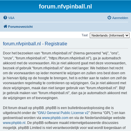
forum.nfvpinball.nl
V&A
Aanmelden
Forumoverzicht
Taal:
forum.nfvpinball.nl - Registratie
Door het bezoeken van “forum.nfvpinball.nl” (hierna genoemd “wij”, “ons”,
“onze”, “forum.nfvpinball.nl”, “https://forum.nfvpinball.nl”), ga je automatisch
akkoord met de voorwaarden. Als je niet akkoord gaat met deze voorwaarden,
bezoek of gebruik “forum.nfvpinball.nl” dan niet langer. We hebben het recht
om de voorwaarden op ieder moment te wijzigen en zullen ons best doen om
je hiervan tijdig op de hoogte te brengen, het is echter aan te raden om zelf de
voorwaarden regelmatig te controleren op wijzigingen. Ga je niet akkoord met
deze wijzigingen, maak dan niet langer gebruik van “forum.nfvpinball.nl”. Blijf
je gebruik maken van “forum.nfvpinball.nl”, dan ga je automatisch akkoord met
de wijzigingen en of toevoegingen.
Dit forum draait op phpBB. phpBB is een bulletinboardoplossing die is
uitgebracht onder de “
GNU General Public License v2
” (hierna “GPL”) en kan
gedownload worden via
www.phpbb.com
en via de Nederlandstalige website
www.phpbb.nl
. De phpBB-software maakt internetgebaseerde discussies
mogelijk. phpBB Limited is niet verantwoordelijk voor wat wordt toegestaan of