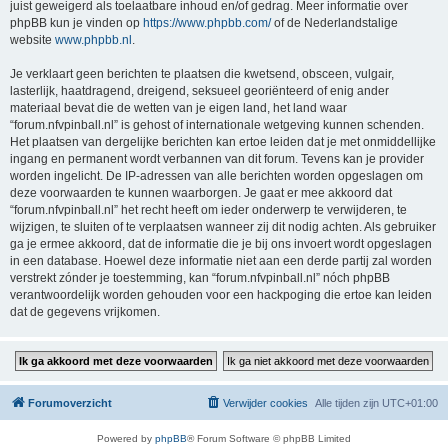
juist geweigerd als toelaatbare inhoud en/of gedrag. Meer informatie over
phpBB kun je vinden op
https://www.phpbb.com/
of de Nederlandstalige
website
www.phpbb.nl
.
Je verklaart geen berichten te plaatsen die kwetsend, obsceen, vulgair,
lasterlijk, haatdragend, dreigend, seksueel georiënteerd of enig ander
materiaal bevat die de wetten van je eigen land, het land waar
“forum.nfvpinball.nl” is gehost of internationale wetgeving kunnen schenden.
Het plaatsen van dergelijke berichten kan ertoe leiden dat je met onmiddellijke
ingang en permanent wordt verbannen van dit forum. Tevens kan je provider
worden ingelicht. De IP-adressen van alle berichten worden opgeslagen om
deze voorwaarden te kunnen waarborgen. Je gaat er mee akkoord dat
“forum.nfvpinball.nl” het recht heeft om ieder onderwerp te verwijderen, te
wijzigen, te sluiten of te verplaatsen wanneer zij dit nodig achten. Als gebruiker
ga je ermee akkoord, dat de informatie die je bij ons invoert wordt opgeslagen
in een database. Hoewel deze informatie niet aan een derde partij zal worden
verstrekt zónder je toestemming, kan “forum.nfvpinball.nl” nóch phpBB
verantwoordelijk worden gehouden voor een hackpoging die ertoe kan leiden
dat de gegevens vrijkomen.
Forumoverzicht
Verwijder cookies
Alle tijden zijn
UTC+01:00
Powered by
phpBB
® Forum Software © phpBB Limited