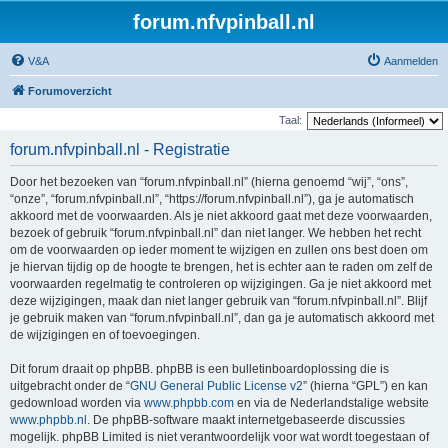
forum.nfvpinball.nl
V&A
Aanmelden
Forumoverzicht
Taal:
forum.nfvpinball.nl - Registratie
Door het bezoeken van “forum.nfvpinball.nl” (hierna genoemd “wij”, “ons”,
“onze”, “forum.nfvpinball.nl”, “https://forum.nfvpinball.nl”), ga je automatisch
akkoord met de voorwaarden. Als je niet akkoord gaat met deze voorwaarden,
bezoek of gebruik “forum.nfvpinball.nl” dan niet langer. We hebben het recht
om de voorwaarden op ieder moment te wijzigen en zullen ons best doen om
je hiervan tijdig op de hoogte te brengen, het is echter aan te raden om zelf de
voorwaarden regelmatig te controleren op wijzigingen. Ga je niet akkoord met
deze wijzigingen, maak dan niet langer gebruik van “forum.nfvpinball.nl”. Blijf
je gebruik maken van “forum.nfvpinball.nl”, dan ga je automatisch akkoord met
de wijzigingen en of toevoegingen.
Dit forum draait op phpBB. phpBB is een bulletinboardoplossing die is
uitgebracht onder de “
GNU General Public License v2
” (hierna “GPL”) en kan
gedownload worden via
www.phpbb.com
en via de Nederlandstalige website
www.phpbb.nl
. De phpBB-software maakt internetgebaseerde discussies
mogelijk. phpBB Limited is niet verantwoordelijk voor wat wordt toegestaan of