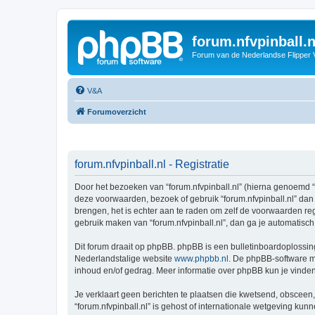
forum.nfvpinball.n
Forum van de Nederlandse Flipper 
V&A
Forumoverzicht
forum.nfvpinball.nl - Registratie
Door het bezoeken van “forum.nfvpinball.nl” (hierna genoemd “wij
deze voorwaarden, bezoek of gebruik “forum.nfvpinball.nl” dan
brengen, het is echter aan te raden om zelf de voorwaarden rege
gebruik maken van “forum.nfvpinball.nl”, dan ga je automatisc
Dit forum draait op phpBB. phpBB is een bulletinboardoplossing
Nederlandstalige website
www.phpbb.nl
. De phpBB-software ma
inhoud en/of gedrag. Meer informatie over phpBB kun je vinde
Je verklaart geen berichten te plaatsen die kwetsend, obsceen, 
“forum.nfvpinball.nl” is gehost of internationale wetgeving ku