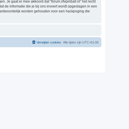
. Je gaat er mee akkoord dat “forum.nfvpinball.nl” het recht
dat de informatie die je bij ons invoert wordt opgeslagen in een
verantwoordelijk worden gehouden voor een hackpoging die
Verwijder cookies
Alle tijden zijn
UTC+01:00