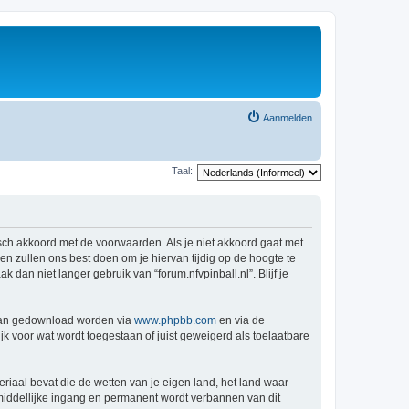
Aanmelden
Taal:
atisch akkoord met de voorwaarden. Als je niet akkoord gaat met
n zullen ons best doen om je hiervan tijdig op de hoogte te
dan niet langer gebruik van “forum.nfvpinball.nl”. Blijf je
 kan gedownload worden via
www.phpbb.com
en via de
k voor wat wordt toegestaan of juist geweigerd als toelaatbare
eriaal bevat die de wetten van je eigen land, het land waar
nmiddellijke ingang en permanent wordt verbannen van dit