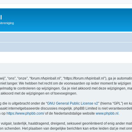
l
Vereniging
”, “ons”, “onze”, “forum.nfvpinball.nl”, “https://forum.nfvpinball.nl”), ga je autom
 niet langer. We hebben het recht om de voorwaarden op ieder moment te wijzigen e
lmatig te controleren op wijzigingen. Ga je niet akkoord met deze wijzigingen, maak 
h akkoord met de wijzigingen en of toevoegingen.
 die is uitgebracht onder de “
GNU General Public License v2
” (hierna “GPL”) en
akt internetgebaseerde discussies mogelijk. phpBB Limited is niet verantwoordelij
n op
https://www.phpbb.com/
of de Nederlandstalige website
www.phpbb.nl
.
vulgair, lasterlijk, haatdragend, dreigend, seksueel georiënteerd of enig ander mat
nnen schenden. Het plaatsen van dergelijke berichten kan ertoe leiden dat je met o