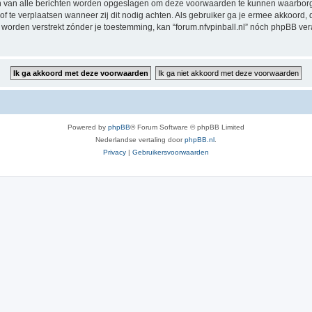
en van alle berichten worden opgeslagen om deze voorwaarden te kunnen waarborgen
 of te verplaatsen wanneer zij dit nodig achten. Als gebruiker ga je ermee akkoord, 
al worden verstrekt zónder je toestemming, kan “forum.nfvpinball.nl” nóch phpBB 
Powered by
phpBB
® Forum Software © phpBB Limited
Nederlandse vertaling door
phpBB.nl
.
Privacy
|
Gebruikersvoorwaarden