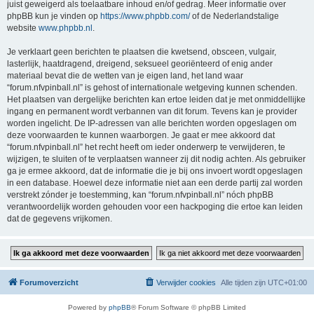
juist geweigerd als toelaatbare inhoud en/of gedrag. Meer informatie over
phpBB kun je vinden op
https://www.phpbb.com/
of de Nederlandstalige
website
www.phpbb.nl
.
Je verklaart geen berichten te plaatsen die kwetsend, obsceen, vulgair,
lasterlijk, haatdragend, dreigend, seksueel georiënteerd of enig ander
materiaal bevat die de wetten van je eigen land, het land waar
“forum.nfvpinball.nl” is gehost of internationale wetgeving kunnen schenden.
Het plaatsen van dergelijke berichten kan ertoe leiden dat je met onmiddellijke
ingang en permanent wordt verbannen van dit forum. Tevens kan je provider
worden ingelicht. De IP-adressen van alle berichten worden opgeslagen om
deze voorwaarden te kunnen waarborgen. Je gaat er mee akkoord dat
“forum.nfvpinball.nl” het recht heeft om ieder onderwerp te verwijderen, te
wijzigen, te sluiten of te verplaatsen wanneer zij dit nodig achten. Als gebruiker
ga je ermee akkoord, dat de informatie die je bij ons invoert wordt opgeslagen
in een database. Hoewel deze informatie niet aan een derde partij zal worden
verstrekt zónder je toestemming, kan “forum.nfvpinball.nl” nóch phpBB
verantwoordelijk worden gehouden voor een hackpoging die ertoe kan leiden
dat de gegevens vrijkomen.
Forumoverzicht
Verwijder cookies
Alle tijden zijn
UTC+01:00
Powered by
phpBB
® Forum Software © phpBB Limited