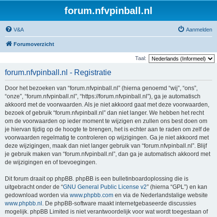
forum.nfvpinball.nl
V&A
Aanmelden
Forumoverzicht
Taal:
forum.nfvpinball.nl - Registratie
Door het bezoeken van “forum.nfvpinball.nl” (hierna genoemd “wij”, “ons”,
“onze”, “forum.nfvpinball.nl”, “https://forum.nfvpinball.nl”), ga je automatisch
akkoord met de voorwaarden. Als je niet akkoord gaat met deze voorwaarden,
bezoek of gebruik “forum.nfvpinball.nl” dan niet langer. We hebben het recht
om de voorwaarden op ieder moment te wijzigen en zullen ons best doen om
je hiervan tijdig op de hoogte te brengen, het is echter aan te raden om zelf de
voorwaarden regelmatig te controleren op wijzigingen. Ga je niet akkoord met
deze wijzigingen, maak dan niet langer gebruik van “forum.nfvpinball.nl”. Blijf
je gebruik maken van “forum.nfvpinball.nl”, dan ga je automatisch akkoord met
de wijzigingen en of toevoegingen.
Dit forum draait op phpBB. phpBB is een bulletinboardoplossing die is
uitgebracht onder de “
GNU General Public License v2
” (hierna “GPL”) en kan
gedownload worden via
www.phpbb.com
en via de Nederlandstalige website
www.phpbb.nl
. De phpBB-software maakt internetgebaseerde discussies
mogelijk. phpBB Limited is niet verantwoordelijk voor wat wordt toegestaan of