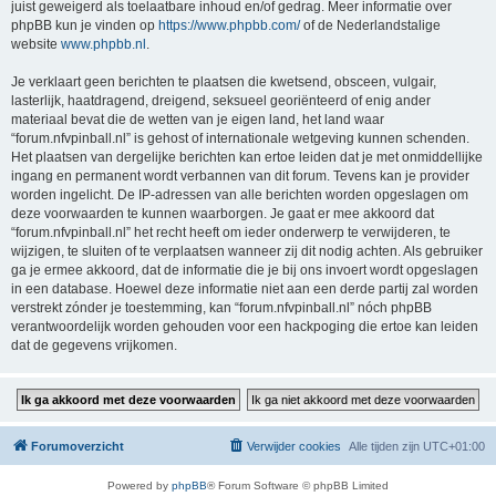
juist geweigerd als toelaatbare inhoud en/of gedrag. Meer informatie over
phpBB kun je vinden op
https://www.phpbb.com/
of de Nederlandstalige
website
www.phpbb.nl
.
Je verklaart geen berichten te plaatsen die kwetsend, obsceen, vulgair,
lasterlijk, haatdragend, dreigend, seksueel georiënteerd of enig ander
materiaal bevat die de wetten van je eigen land, het land waar
“forum.nfvpinball.nl” is gehost of internationale wetgeving kunnen schenden.
Het plaatsen van dergelijke berichten kan ertoe leiden dat je met onmiddellijke
ingang en permanent wordt verbannen van dit forum. Tevens kan je provider
worden ingelicht. De IP-adressen van alle berichten worden opgeslagen om
deze voorwaarden te kunnen waarborgen. Je gaat er mee akkoord dat
“forum.nfvpinball.nl” het recht heeft om ieder onderwerp te verwijderen, te
wijzigen, te sluiten of te verplaatsen wanneer zij dit nodig achten. Als gebruiker
ga je ermee akkoord, dat de informatie die je bij ons invoert wordt opgeslagen
in een database. Hoewel deze informatie niet aan een derde partij zal worden
verstrekt zónder je toestemming, kan “forum.nfvpinball.nl” nóch phpBB
verantwoordelijk worden gehouden voor een hackpoging die ertoe kan leiden
dat de gegevens vrijkomen.
Forumoverzicht
Verwijder cookies
Alle tijden zijn
UTC+01:00
Powered by
phpBB
® Forum Software © phpBB Limited