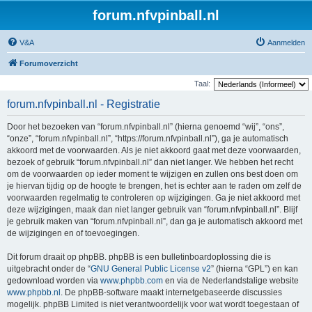
forum.nfvpinball.nl
V&A
Aanmelden
Forumoverzicht
Taal:
forum.nfvpinball.nl - Registratie
Door het bezoeken van “forum.nfvpinball.nl” (hierna genoemd “wij”, “ons”,
“onze”, “forum.nfvpinball.nl”, “https://forum.nfvpinball.nl”), ga je automatisch
akkoord met de voorwaarden. Als je niet akkoord gaat met deze voorwaarden,
bezoek of gebruik “forum.nfvpinball.nl” dan niet langer. We hebben het recht
om de voorwaarden op ieder moment te wijzigen en zullen ons best doen om
je hiervan tijdig op de hoogte te brengen, het is echter aan te raden om zelf de
voorwaarden regelmatig te controleren op wijzigingen. Ga je niet akkoord met
deze wijzigingen, maak dan niet langer gebruik van “forum.nfvpinball.nl”. Blijf
je gebruik maken van “forum.nfvpinball.nl”, dan ga je automatisch akkoord met
de wijzigingen en of toevoegingen.
Dit forum draait op phpBB. phpBB is een bulletinboardoplossing die is
uitgebracht onder de “
GNU General Public License v2
” (hierna “GPL”) en kan
gedownload worden via
www.phpbb.com
en via de Nederlandstalige website
www.phpbb.nl
. De phpBB-software maakt internetgebaseerde discussies
mogelijk. phpBB Limited is niet verantwoordelijk voor wat wordt toegestaan of