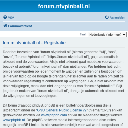
forum.nfvpinball.nl
V&A
Aanmelden
Forumoverzicht
Taal:
forum.nfvpinball.nl - Registratie
Door het bezoeken van “forum.nfvpinball.nl” (hierna genoemd “wij”, “ons”,
“onze”, “forum.nfvpinball.nl”, “https://forum.nfvpinball.nl”), ga je automatisch
akkoord met de voorwaarden. Als je niet akkoord gaat met deze voorwaarden,
bezoek of gebruik “forum.nfvpinball.nl” dan niet langer. We hebben het recht
om de voorwaarden op ieder moment te wijzigen en zullen ons best doen om
je hiervan tijdig op de hoogte te brengen, het is echter aan te raden om zelf de
voorwaarden regelmatig te controleren op wijzigingen. Ga je niet akkoord met
deze wijzigingen, maak dan niet langer gebruik van “forum.nfvpinball.nl”. Blijf
je gebruik maken van “forum.nfvpinball.nl”, dan ga je automatisch akkoord met
de wijzigingen en of toevoegingen.
Dit forum draait op phpBB. phpBB is een bulletinboardoplossing die is
uitgebracht onder de “
GNU General Public License v2
” (hierna “GPL”) en kan
gedownload worden via
www.phpbb.com
en via de Nederlandstalige website
www.phpbb.nl
. De phpBB-software maakt internetgebaseerde discussies
mogelijk. phpBB Limited is niet verantwoordelijk voor wat wordt toegestaan of