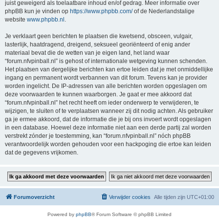
juist geweigerd als toelaatbare inhoud en/of gedrag. Meer informatie over
phpBB kun je vinden op
https://www.phpbb.com/
of de Nederlandstalige
website
www.phpbb.nl
.
Je verklaart geen berichten te plaatsen die kwetsend, obsceen, vulgair,
lasterlijk, haatdragend, dreigend, seksueel georiënteerd of enig ander
materiaal bevat die de wetten van je eigen land, het land waar
“forum.nfvpinball.nl” is gehost of internationale wetgeving kunnen schenden.
Het plaatsen van dergelijke berichten kan ertoe leiden dat je met onmiddellijke
ingang en permanent wordt verbannen van dit forum. Tevens kan je provider
worden ingelicht. De IP-adressen van alle berichten worden opgeslagen om
deze voorwaarden te kunnen waarborgen. Je gaat er mee akkoord dat
“forum.nfvpinball.nl” het recht heeft om ieder onderwerp te verwijderen, te
wijzigen, te sluiten of te verplaatsen wanneer zij dit nodig achten. Als gebruiker
ga je ermee akkoord, dat de informatie die je bij ons invoert wordt opgeslagen
in een database. Hoewel deze informatie niet aan een derde partij zal worden
verstrekt zónder je toestemming, kan “forum.nfvpinball.nl” nóch phpBB
verantwoordelijk worden gehouden voor een hackpoging die ertoe kan leiden
dat de gegevens vrijkomen.
Forumoverzicht
Verwijder cookies
Alle tijden zijn
UTC+01:00
Powered by
phpBB
® Forum Software © phpBB Limited