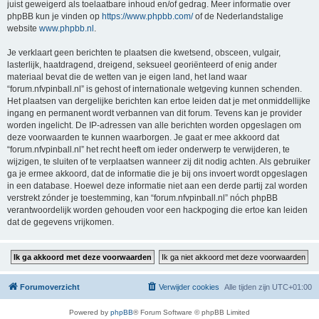
juist geweigerd als toelaatbare inhoud en/of gedrag. Meer informatie over
phpBB kun je vinden op
https://www.phpbb.com/
of de Nederlandstalige
website
www.phpbb.nl
.
Je verklaart geen berichten te plaatsen die kwetsend, obsceen, vulgair,
lasterlijk, haatdragend, dreigend, seksueel georiënteerd of enig ander
materiaal bevat die de wetten van je eigen land, het land waar
“forum.nfvpinball.nl” is gehost of internationale wetgeving kunnen schenden.
Het plaatsen van dergelijke berichten kan ertoe leiden dat je met onmiddellijke
ingang en permanent wordt verbannen van dit forum. Tevens kan je provider
worden ingelicht. De IP-adressen van alle berichten worden opgeslagen om
deze voorwaarden te kunnen waarborgen. Je gaat er mee akkoord dat
“forum.nfvpinball.nl” het recht heeft om ieder onderwerp te verwijderen, te
wijzigen, te sluiten of te verplaatsen wanneer zij dit nodig achten. Als gebruiker
ga je ermee akkoord, dat de informatie die je bij ons invoert wordt opgeslagen
in een database. Hoewel deze informatie niet aan een derde partij zal worden
verstrekt zónder je toestemming, kan “forum.nfvpinball.nl” nóch phpBB
verantwoordelijk worden gehouden voor een hackpoging die ertoe kan leiden
dat de gegevens vrijkomen.
Forumoverzicht
Verwijder cookies
Alle tijden zijn
UTC+01:00
Powered by
phpBB
® Forum Software © phpBB Limited