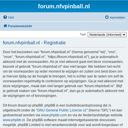
forum.nfvpinball.nl
V&A
Aanmelden
Forumoverzicht
Taal:
forum.nfvpinball.nl - Registratie
Door het bezoeken van “forum.nfvpinball.nl” (hierna genoemd “wij”, “ons”,
“onze”, “forum.nfvpinball.nl”, “https://forum.nfvpinball.nl”), ga je automatisch
akkoord met de voorwaarden. Als je niet akkoord gaat met deze voorwaarden,
bezoek of gebruik “forum.nfvpinball.nl” dan niet langer. We hebben het recht
om de voorwaarden op ieder moment te wijzigen en zullen ons best doen om
je hiervan tijdig op de hoogte te brengen, het is echter aan te raden om zelf de
voorwaarden regelmatig te controleren op wijzigingen. Ga je niet akkoord met
deze wijzigingen, maak dan niet langer gebruik van “forum.nfvpinball.nl”. Blijf
je gebruik maken van “forum.nfvpinball.nl”, dan ga je automatisch akkoord met
de wijzigingen en of toevoegingen.
Dit forum draait op phpBB. phpBB is een bulletinboardoplossing die is
uitgebracht onder de “
GNU General Public License v2
” (hierna “GPL”) en kan
gedownload worden via
www.phpbb.com
en via de Nederlandstalige website
www.phpbb.nl
. De phpBB-software maakt internetgebaseerde discussies
mogelijk. phpBB Limited is niet verantwoordelijk voor wat wordt toegestaan of