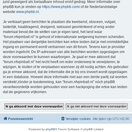
juist geweigerd als toelaatbare inhoud en/of gedrag. Meer informatie over
phpBB kun je vinden op
https://www.phpbb.com/
of de Nederlandstalige
website
www.phpbb.nl
.
Je verklaart geen berichten te plaatsen die kwetsend, obsceen, vulgair,
lasterlijk, haatdragend, dreigend, seksueel georiënteerd of enig ander
materiaal bevat die de wetten van je eigen land, het land waar
“forum.nfvpinball.nl” is gehost of internationale wetgeving kunnen schenden.
Het plaatsen van dergelijke berichten kan ertoe leiden dat je met onmiddellijke
ingang en permanent wordt verbannen van dit forum. Tevens kan je provider
worden ingelicht. De IP-adressen van alle berichten worden opgeslagen om
deze voorwaarden te kunnen waarborgen. Je gaat er mee akkoord dat
“forum.nfvpinball.nl” het recht heeft om ieder onderwerp te verwijderen, te
wijzigen, te sluiten of te verplaatsen wanneer zij dit nodig achten. Als gebruiker
ga je ermee akkoord, dat de informatie die je bij ons invoert wordt opgeslagen
in een database. Hoewel deze informatie niet aan een derde partij zal worden
verstrekt zónder je toestemming, kan “forum.nfvpinball.nl” nóch phpBB
verantwoordelijk worden gehouden voor een hackpoging die ertoe kan leiden
dat de gegevens vrijkomen.
Forumoverzicht
Verwijder cookies
Alle tijden zijn
UTC+01:00
Powered by
phpBB
® Forum Software © phpBB Limited