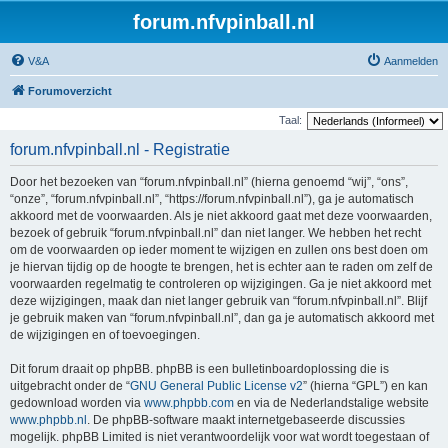
forum.nfvpinball.nl
V&A
Aanmelden
Forumoverzicht
Taal:
forum.nfvpinball.nl - Registratie
Door het bezoeken van “forum.nfvpinball.nl” (hierna genoemd “wij”, “ons”,
“onze”, “forum.nfvpinball.nl”, “https://forum.nfvpinball.nl”), ga je automatisch
akkoord met de voorwaarden. Als je niet akkoord gaat met deze voorwaarden,
bezoek of gebruik “forum.nfvpinball.nl” dan niet langer. We hebben het recht
om de voorwaarden op ieder moment te wijzigen en zullen ons best doen om
je hiervan tijdig op de hoogte te brengen, het is echter aan te raden om zelf de
voorwaarden regelmatig te controleren op wijzigingen. Ga je niet akkoord met
deze wijzigingen, maak dan niet langer gebruik van “forum.nfvpinball.nl”. Blijf
je gebruik maken van “forum.nfvpinball.nl”, dan ga je automatisch akkoord met
de wijzigingen en of toevoegingen.
Dit forum draait op phpBB. phpBB is een bulletinboardoplossing die is
uitgebracht onder de “
GNU General Public License v2
” (hierna “GPL”) en kan
gedownload worden via
www.phpbb.com
en via de Nederlandstalige website
www.phpbb.nl
. De phpBB-software maakt internetgebaseerde discussies
mogelijk. phpBB Limited is niet verantwoordelijk voor wat wordt toegestaan of