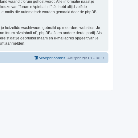
 land waar dit forum gehost wordt. Alle informatie naast je
keuze van “forum.nfvpinball.nl”. Je hebt altijd zelf de
 de e-mails die automatisch worden gemaakt door de phpBB-
at je hetzelfde wachtwoord gebruikt op meerdere websites. Je
n forum.nfvpinball.nl”, phpBB of een andere derde partij. Als
vereist dat je gebruikersnaam en e-mailadres opgeeft van je
kunt aanmelden.
Verwijder cookies
Alle tijden zijn
UTC+01:00