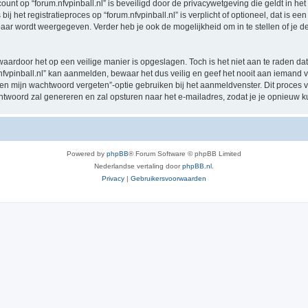
count op “forum.nfvpinball.nl” is beveiligd door de privacywetgeving die geldt in het
 het registratieproces op “forum.nfvpinball.nl” is verplicht of optioneel, dat is een 
baar wordt weergegeven. Verder heb je ook de mogelijkheid om in te stellen of je
waardoor het op een veilige manier is opgeslagen. Toch is het niet aan te raden d
vpinball.nl” kan aanmelden, bewaar het dus veilig en geef het nooit aan iemand va
ben mijn wachtwoord vergeten”-optie gebruiken bij het aanmeldvenster. Dit proces 
woord zal genereren en zal opsturen naar het e-mailadres, zodat je je opnieuw 
Powered by
phpBB
® Forum Software © phpBB Limited
Nederlandse vertaling door
phpBB.nl
.
Privacy
|
Gebruikersvoorwaarden