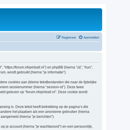
Registreer
Aanmelden
, “https://forum.nfvpinball.nl”) en phpBB (hierna “zij”, “hun”,
, wordt gebruikt (hierna “je informatie”).
re cookies aan (kleine tekstbestanden die naar de tijdelijke
oniem sessienummer (hierna “session-id”). Deze twee
 gelezen op “forum.nfvpinball.nl”. Deze cookie wordt
sing is. Deze tekst heeft betrekking op de pagina’s die
 andere het plaatsen als een anonieme gebruiker (hierna
t aangemeld (hierna “je berichten”).
p je account (hierna “je wachtwoord”) en een persoonlijk,