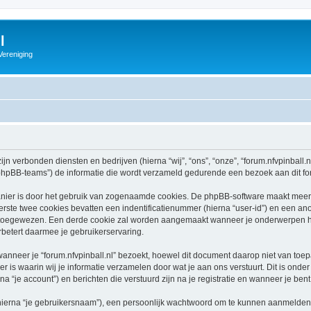
l
Vereniging
zijn verbonden diensten en bedrijven (hierna “wij”, “ons”, “onze”, “forum.nfvpinball.nl”
hpBB-teams”) de informatie die wordt verzameld gedurende een bezoek aan dit forum
nier is door het gebruik van zogenaamde cookies. De phpBB-software maakt meerde
ste twee cookies bevatten een indentificatienummer (hierna “user-id”) en een an
oegewezen. Een derde cookie zal worden aangemaakt wanneer je onderwerpen hebt
betert daarmee je gebruikerservaring.
eer je “forum.nfvpinball.nl” bezoekt, hoewel dit document daarop niet van toepas
 waarin wij je informatie verzamelen door wat je aan ons verstuurt. Dit is onder
rna “je account”) en berichten die verstuurd zijn na je registratie en wanneer je ben
hierna “je gebruikersnaam”), een persoonlijk wachtwoord om te kunnen aanmelden o