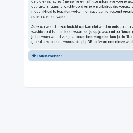
geldig e-mailadres (hierna “je e-mail”). Je informatie voor je ac
gebruikersnaam, je wachtwoord en je e-mailadres die vereist is bij
mogelijkheid te bepalen welke informatie van je account open
software wil ontvangen.
Je wachtwoord is versleuteld (en kan niet worden ontsleuteld) 
wachtwoord is het middel waarmee je op je account op “forum.nf
je het wachtwoord van je account bent vergeten, kun je de “Ik 
gebruikersaccount, waarna de phpBB-software een nieuw wacht
Forumoverzicht