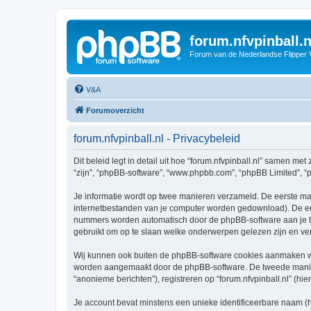
forum.nfvpinball.n
Forum van de Nederlandse Flipper 
V&A
Forumoverzicht
forum.nfvpinball.nl - Privacybeleid
Dit beleid legt in detail uit hoe “forum.nfvpinball.nl” samen met 
“zijn”, “phpBB-software”, “www.phpbb.com”, “phpBB Limited”, “p
Je informatie wordt op twee manieren verzameld. De eerste ma
internetbestanden van je computer worden gedownload). De eer
nummers worden automatisch door de phpBB-software aan je t
gebruikt om op te slaan welke onderwerpen gelezen zijn en ver
Wij kunnen ook buiten de phpBB-software cookies aanmaken wann
worden aangemaakt door de phpBB-software. De tweede manier is
“anonieme berichten”), registreren op “forum.nfvpinball.nl” (hie
Je account bevat minstens een unieke identificeerbare naam (