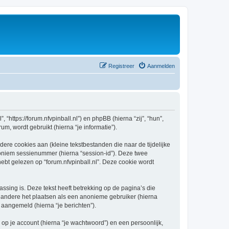
Registreer
Aanmelden
, “https://forum.nfvpinball.nl”) en phpBB (hierna “zij”, “hun”,
, wordt gebruikt (hierna “je informatie”).
re cookies aan (kleine tekstbestanden die naar de tijdelijke
oniem sessienummer (hierna “session-id”). Deze twee
 gelezen op “forum.nfvpinball.nl”. Deze cookie wordt
sing is. Deze tekst heeft betrekking op de pagina’s die
 andere het plaatsen als een anonieme gebruiker (hierna
t aangemeld (hierna “je berichten”).
p je account (hierna “je wachtwoord”) en een persoonlijk,