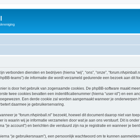
l
Vereniging
zijn verbonden diensten en bedrijven (hierna “wij”, “ons”, “onze”, “forum.nfvpinball.nl”
hpBB-teams”) de informatie die wordt verzameld gedurende een bezoek aan dit forum
nier is door het gebruik van zogenaamde cookies. De phpBB-software maakt meerde
ste twee cookies bevatten een indentificatienummer (hierna “user-id”) en een an
oegewezen. Een derde cookie zal worden aangemaakt wanneer je onderwerpen hebt
betert daarmee je gebruikerservaring.
eer je “forum.nfvpinball.nl” bezoekt, hoewel dit document daarop niet van toepas
 waarin wij je informatie verzamelen door wat je aan ons verstuurt. Dit is onder
rna “je account”) en berichten die verstuurd zijn na je registratie en wanneer je ben
hierna “je gebruikersnaam”), een persoonlijk wachtwoord om te kunnen aanmelden o