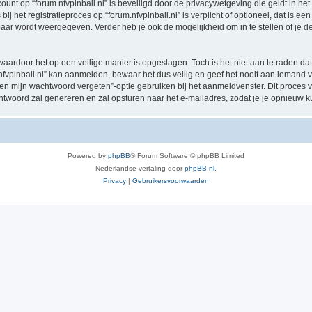
count op “forum.nfvpinball.nl” is beveiligd door de privacywetgeving die geldt in het
 het registratieproces op “forum.nfvpinball.nl” is verplicht of optioneel, dat is een 
baar wordt weergegeven. Verder heb je ook de mogelijkheid om in te stellen of je
waardoor het op een veilige manier is opgeslagen. Toch is het niet aan te raden d
vpinball.nl” kan aanmelden, bewaar het dus veilig en geef het nooit aan iemand va
ben mijn wachtwoord vergeten”-optie gebruiken bij het aanmeldvenster. Dit proces 
woord zal genereren en zal opsturen naar het e-mailadres, zodat je je opnieuw 
Powered by
phpBB
® Forum Software © phpBB Limited
Nederlandse vertaling door
phpBB.nl
.
Privacy
|
Gebruikersvoorwaarden