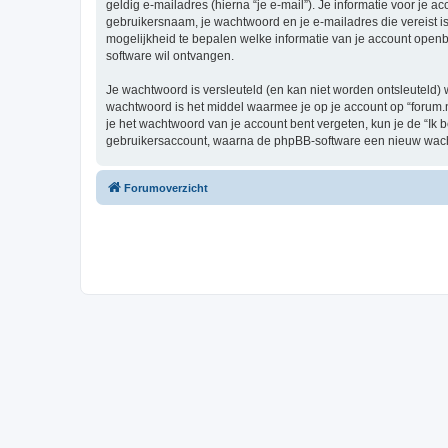
geldig e-mailadres (hierna “je e-mail”). Je informatie voor je ac
gebruikersnaam, je wachtwoord en je e-mailadres die vereist is bij
mogelijkheid te bepalen welke informatie van je account open
software wil ontvangen.
Je wachtwoord is versleuteld (en kan niet worden ontsleuteld) 
wachtwoord is het middel waarmee je op je account op “forum.nf
je het wachtwoord van je account bent vergeten, kun je de “Ik 
gebruikersaccount, waarna de phpBB-software een nieuw wacht
Forumoverzicht