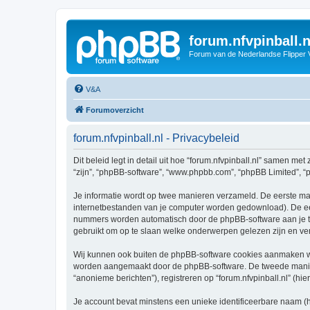
forum.nfvpinball.n
Forum van de Nederlandse Flipper 
V&A
Forumoverzicht
forum.nfvpinball.nl - Privacybeleid
Dit beleid legt in detail uit hoe “forum.nfvpinball.nl” samen met 
“zijn”, “phpBB-software”, “www.phpbb.com”, “phpBB Limited”, “p
Je informatie wordt op twee manieren verzameld. De eerste ma
internetbestanden van je computer worden gedownload). De eer
nummers worden automatisch door de phpBB-software aan je t
gebruikt om op te slaan welke onderwerpen gelezen zijn en ver
Wij kunnen ook buiten de phpBB-software cookies aanmaken wann
worden aangemaakt door de phpBB-software. De tweede manier is
“anonieme berichten”), registreren op “forum.nfvpinball.nl” (hie
Je account bevat minstens een unieke identificeerbare naam (