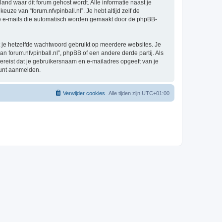
 land waar dit forum gehost wordt. Alle informatie naast je
keuze van “forum.nfvpinball.nl”. Je hebt altijd zelf de
 de e-mails die automatisch worden gemaakt door de phpBB-
at je hetzelfde wachtwoord gebruikt op meerdere websites. Je
n forum.nfvpinball.nl”, phpBB of een andere derde partij. Als
vereist dat je gebruikersnaam en e-mailadres opgeeft van je
kunt aanmelden.
Verwijder cookies
Alle tijden zijn
UTC+01:00