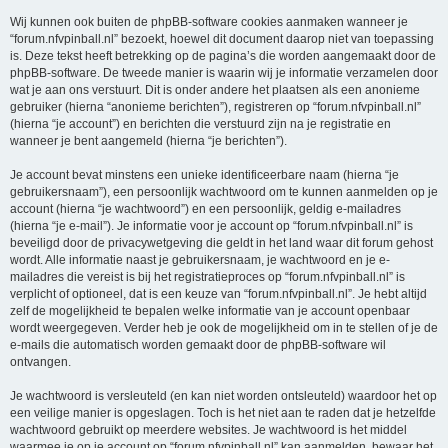
Wij kunnen ook buiten de phpBB-software cookies aanmaken wanneer je
“forum.nfvpinball.nl” bezoekt, hoewel dit document daarop niet van toepassing
is. Deze tekst heeft betrekking op de pagina’s die worden aangemaakt door de
phpBB-software. De tweede manier is waarin wij je informatie verzamelen door
wat je aan ons verstuurt. Dit is onder andere het plaatsen als een anonieme
gebruiker (hierna “anonieme berichten”), registreren op “forum.nfvpinball.nl”
(hierna “je account”) en berichten die verstuurd zijn na je registratie en
wanneer je bent aangemeld (hierna “je berichten”).
Je account bevat minstens een unieke identificeerbare naam (hierna “je
gebruikersnaam”), een persoonlijk wachtwoord om te kunnen aanmelden op je
account (hierna “je wachtwoord”) en een persoonlijk, geldig e-mailadres
(hierna “je e-mail”). Je informatie voor je account op “forum.nfvpinball.nl” is
beveiligd door de privacywetgeving die geldt in het land waar dit forum gehost
wordt. Alle informatie naast je gebruikersnaam, je wachtwoord en je e-
mailadres die vereist is bij het registratieproces op “forum.nfvpinball.nl” is
verplicht of optioneel, dat is een keuze van “forum.nfvpinball.nl”. Je hebt altijd
zelf de mogelijkheid te bepalen welke informatie van je account openbaar
wordt weergegeven. Verder heb je ook de mogelijkheid om in te stellen of je de
e-mails die automatisch worden gemaakt door de phpBB-software wil
ontvangen.
Je wachtwoord is versleuteld (en kan niet worden ontsleuteld) waardoor het op
een veilige manier is opgeslagen. Toch is het niet aan te raden dat je hetzelfde
wachtwoord gebruikt op meerdere websites. Je wachtwoord is het middel
waarmee je op je account op “forum.nfvpinball.nl” kan aanmelden, bewaar het