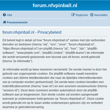
forum.nfvpinball.nl
V&A
Registreer
Aanmelden
Forumoverzicht
forum.nfvpinball.nl - Privacybeleid
Dit beleid legt in detail uit hoe “forum.nfvpinball.nl” samen met zijn verbonden
diensten en bedrijven (hierna “wij”, “ons”, “onze”, “forum.nfvpinball.nl”,
“https://forum.nfvpinball.nl”) en phpBB (hierna “zij”, “hun”, “zijn”, “phpBB-
software”, “www.phpbb.com”, “phpBB Limited”, “phpBB-teams”) de informatie
die wordt verzameld gedurende een bezoek aan dit forum, wordt gebruikt
(hierna “je informatie”).
Je informatie wordt op twee manieren verzameld. De eerste manier is door het
gebruik van zogenaamde cookies. De phpBB-software maakt meerdere
cookies aan (kleine tekstbestanden die naar de tijdelijke internetbestanden
van je computer worden gedownload). De eerste twee cookies bevatten een
indentificatienummer (hierna “user-id”) en een anoniem sessienummer (hierna
“session-id”). Deze twee nummers worden automatisch door de phpBB-
software aan je toegewezen. Een derde cookie zal worden aangemaakt
wanneer je onderwerpen hebt gelezen op “forum.nfvpinball.nl”. Deze cookie
wordt gebruikt om op te slaan welke onderwerpen gelezen zijn en verbetert
daarmee je gebruikerservaring.