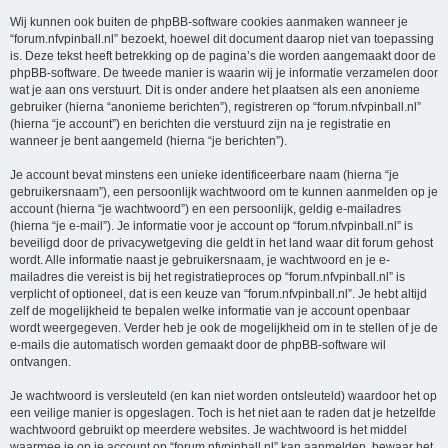
Wij kunnen ook buiten de phpBB-software cookies aanmaken wanneer je
“forum.nfvpinball.nl” bezoekt, hoewel dit document daarop niet van toepassing
is. Deze tekst heeft betrekking op de pagina’s die worden aangemaakt door de
phpBB-software. De tweede manier is waarin wij je informatie verzamelen door
wat je aan ons verstuurt. Dit is onder andere het plaatsen als een anonieme
gebruiker (hierna “anonieme berichten”), registreren op “forum.nfvpinball.nl”
(hierna “je account”) en berichten die verstuurd zijn na je registratie en
wanneer je bent aangemeld (hierna “je berichten”).
Je account bevat minstens een unieke identificeerbare naam (hierna “je
gebruikersnaam”), een persoonlijk wachtwoord om te kunnen aanmelden op je
account (hierna “je wachtwoord”) en een persoonlijk, geldig e-mailadres
(hierna “je e-mail”). Je informatie voor je account op “forum.nfvpinball.nl” is
beveiligd door de privacywetgeving die geldt in het land waar dit forum gehost
wordt. Alle informatie naast je gebruikersnaam, je wachtwoord en je e-
mailadres die vereist is bij het registratieproces op “forum.nfvpinball.nl” is
verplicht of optioneel, dat is een keuze van “forum.nfvpinball.nl”. Je hebt altijd
zelf de mogelijkheid te bepalen welke informatie van je account openbaar
wordt weergegeven. Verder heb je ook de mogelijkheid om in te stellen of je de
e-mails die automatisch worden gemaakt door de phpBB-software wil
ontvangen.
Je wachtwoord is versleuteld (en kan niet worden ontsleuteld) waardoor het op
een veilige manier is opgeslagen. Toch is het niet aan te raden dat je hetzelfde
wachtwoord gebruikt op meerdere websites. Je wachtwoord is het middel
waarmee je op je account op “forum.nfvpinball.nl” kan aanmelden, bewaar het