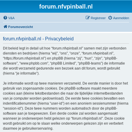
forum.nfvpinball.nl
V&A
Registreer
Aanmelden
Forumoverzicht
forum.nfvpinball.nl - Privacybeleid
Dit beleid legt in detail uit hoe “forum.nfvpinball.nl” samen met zijn verbonden
diensten en bedrijven (hierna “wij”, “ons”, “onze”, “forum.nfvpinball.nl”,
“https://forum.nfvpinball.nl”) en phpBB (hierna “zij”, “hun”, “zijn”, “phpBB-
software”, “www.phpbb.com”, “phpBB Limited”, “phpBB-teams”) de informatie
die wordt verzameld gedurende een bezoek aan dit forum, wordt gebruikt
(hierna “je informatie”).
Je informatie wordt op twee manieren verzameld. De eerste manier is door het
gebruik van zogenaamde cookies. De phpBB-software maakt meerdere
cookies aan (kleine tekstbestanden die naar de tijdelijke internetbestanden
van je computer worden gedownload). De eerste twee cookies bevatten een
indentificatienummer (hierna “user-id”) en een anoniem sessienummer (hierna
“session-id”). Deze twee nummers worden automatisch door de phpBB-
software aan je toegewezen. Een derde cookie zal worden aangemaakt
wanneer je onderwerpen hebt gelezen op “forum.nfvpinball.nl”. Deze cookie
wordt gebruikt om op te slaan welke onderwerpen gelezen zijn en verbetert
daarmee je gebruikerservaring.