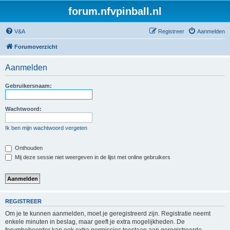
forum.nfvpinball.nl
V&A
Registreer
Aanmelden
Forumoverzicht
Aanmelden
Gebruikersnaam:
Wachtwoord:
Ik ben mijn wachtwoord vergeten
Onthouden
Mij deze sessie niet weergeven in de lijst met online gebruikers
REGISTREER
Om je te kunnen aanmelden, moet je geregistreerd zijn. Registratie neemt
enkele minuten in beslag, maar geeft je extra mogelijkheden. De
forumbeheerder kan ook extra permissies toestaan aan geregistreerde