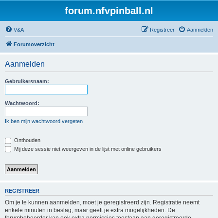
forum.nfvpinball.nl
V&A
Registreer
Aanmelden
Forumoverzicht
Aanmelden
Gebruikersnaam:
Wachtwoord:
Ik ben mijn wachtwoord vergeten
Onthouden
Mij deze sessie niet weergeven in de lijst met online gebruikers
REGISTREER
Om je te kunnen aanmelden, moet je geregistreerd zijn. Registratie neemt
enkele minuten in beslag, maar geeft je extra mogelijkheden. De
forumbeheerder kan ook extra permissies toestaan aan geregistreerde