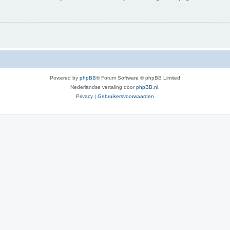
Powered by
phpBB
® Forum Software © phpBB Limited
Nederlandse vertaling door
phpBB.nl
.
Privacy
|
Gebruikersvoorwaarden