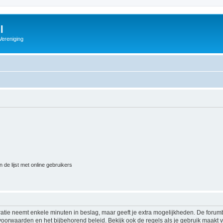
l
Vereniging
 de lijst met online gebruikers
ratie neemt enkele minuten in beslag, maar geeft je extra mogelijkheden. De foru
voorwaarden en het bijbehorend beleid. Bekijk ook de regels als je gebruik maakt v