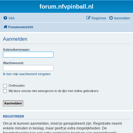
forum.nfvpinball.nl
V&A
Registreer
Aanmelden
Forumoverzicht
Aanmelden
Gebruikersnaam:
Wachtwoord:
Ik ben mijn wachtwoord vergeten
Onthouden
Mij deze sessie niet weergeven in de lijst met online gebruikers
REGISTREER
Om je te kunnen aanmelden, moet je geregistreerd zijn. Registratie neemt
enkele minuten in beslag, maar geeft je extra mogelijkheden. De
forumbeheerder kan ook extra permissies toestaan aan geregistreerde