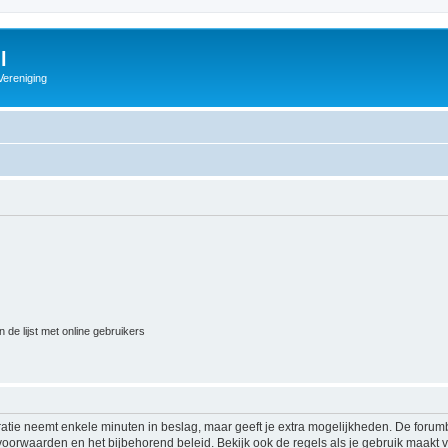
l
Vereniging
 de lijst met online gebruikers
ratie neemt enkele minuten in beslag, maar geeft je extra mogelijkheden. De foru
voorwaarden en het bijbehorend beleid. Bekijk ook de regels als je gebruik maakt v