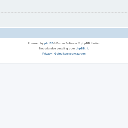
Powered by
phpBB
® Forum Software © phpBB Limited
Nederlandse vertaling door
phpBB.nl
.
Privacy
|
Gebruikersvoorwaarden