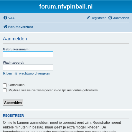
forum.nfvpinball.nl
V&A
Registreer
Aanmelden
Forumoverzicht
Aanmelden
Gebruikersnaam:
Wachtwoord:
Ik ben mijn wachtwoord vergeten
Onthouden
Mij deze sessie niet weergeven in de lijst met online gebruikers
REGISTREER
Om je te kunnen aanmelden, moet je geregistreerd zijn. Registratie neemt
enkele minuten in beslag, maar geeft je extra mogelijkheden. De
forumbeheerder kan ook extra permissies toestaan aan geregistreerde