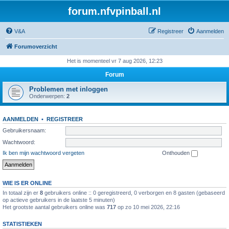
forum.nfvpinball.nl
V&A
Registreer
Aanmelden
Forumoverzicht
Het is momenteel vr 7 aug 2026, 12:23
Forum
Problemen met inloggen
Onderwerpen:
2
AANMELDEN
•
REGISTREER
Gebruikersnaam:
Wachtwoord:
Ik ben mijn wachtwoord vergeten
Onthouden
WIE IS ER ONLINE
In totaal zijn er
8
gebruikers online :: 0 geregistreerd, 0 verborgen en 8 gasten (gebaseerd
op actieve gebruikers in de laatste 5 minuten)
Het grootste aantal gebruikers online was
717
op zo 10 mei 2026, 22:16
STATISTIEKEN