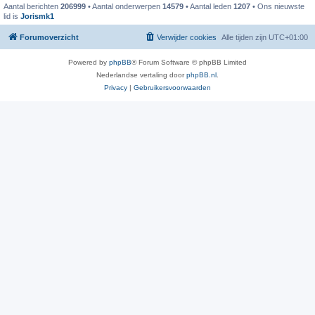
Aantal berichten
206999
• Aantal onderwerpen
14579
• Aantal leden
1207
• Ons nieuwste
lid is
Jorismk1
Forumoverzicht
Verwijder cookies
Alle tijden zijn
UTC+01:00
Powered by
phpBB
® Forum Software © phpBB Limited
Nederlandse vertaling door
phpBB.nl
.
Privacy
|
Gebruikersvoorwaarden