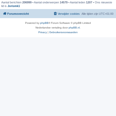
Aantal berichten
206999
• Aantal onderwerpen
14579
• Aantal leden
1207
• Ons nieuwste
lid is
Jorismk1
Forumoverzicht
Verwijder cookies
Alle tijden zijn
UTC+01:00
Powered by
phpBB
® Forum Software © phpBB Limited
Nederlandse vertaling door
phpBB.nl
.
Privacy
|
Gebruikersvoorwaarden