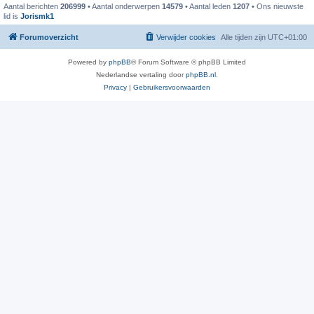
Aantal berichten
206999
• Aantal onderwerpen
14579
• Aantal leden
1207
• Ons nieuwste
lid is
Jorismk1
Forumoverzicht
Verwijder cookies
Alle tijden zijn
UTC+01:00
Powered by
phpBB
® Forum Software © phpBB Limited
Nederlandse vertaling door
phpBB.nl
.
Privacy
|
Gebruikersvoorwaarden