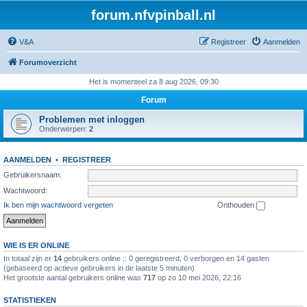
forum.nfvpinball.nl
V&A
Registreer
Aanmelden
Forumoverzicht
Het is momenteel za 8 aug 2026, 09:30
Forum
Problemen met inloggen
Onderwerpen:
2
AANMELDEN
•
REGISTREER
Gebruikersnaam:
Wachtwoord:
Ik ben mijn wachtwoord vergeten
Onthouden
WIE IS ER ONLINE
In totaal zijn er
14
gebruikers online :: 0 geregistreerd, 0 verborgen en 14 gasten
(gebaseerd op actieve gebruikers in de laatste 5 minuten)
Het grootste aantal gebruikers online was
717
op zo 10 mei 2026, 22:16
STATISTIEKEN