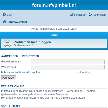
forum.nfvpinball.nl
V&A
Registreer
Aanmelden
Forumoverzicht
Het is momenteel za 8 aug 2026, 11:48
Forum
Problemen met inloggen
Onderwerpen:
2
AANMELDEN
•
REGISTREER
Gebruikersnaam:
Wachtwoord:
Ik ben mijn wachtwoord vergeten
Onthouden
WIE IS ER ONLINE
In totaal zijn er
15
gebruikers online :: 0 geregistreerd, 0 verborgen en 15 gasten
(gebaseerd op actieve gebruikers in de laatste 5 minuten)
Het grootste aantal gebruikers online was
717
op zo 10 mei 2026, 22:16
STATISTIEKEN