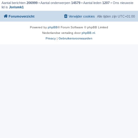
Aantal berichten
206999
• Aantal onderwerpen
14579
• Aantal leden
1207
• Ons nieuwste
lid is
Jorismk1
Forumoverzicht
Verwijder cookies
Alle tijden zijn
UTC+01:00
Powered by
phpBB
® Forum Software © phpBB Limited
Nederlandse vertaling door
phpBB.nl
.
Privacy
|
Gebruikersvoorwaarden