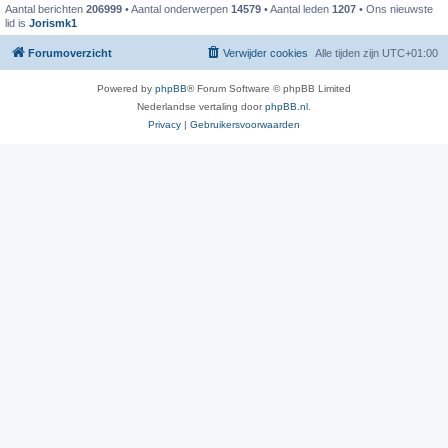
Aantal berichten
206999
• Aantal onderwerpen
14579
• Aantal leden
1207
• Ons nieuwste
lid is
Jorismk1
Forumoverzicht
Verwijder cookies
Alle tijden zijn
UTC+01:00
Powered by
phpBB
® Forum Software © phpBB Limited
Nederlandse vertaling door
phpBB.nl
.
Privacy
|
Gebruikersvoorwaarden