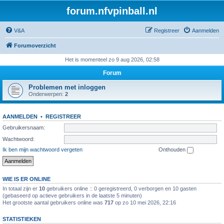
forum.nfvpinball.nl
V&A
Registreer
Aanmelden
Forumoverzicht
Het is momenteel zo 9 aug 2026, 02:58
Forum
Problemen met inloggen
Onderwerpen:
2
AANMELDEN
•
REGISTREER
Gebruikersnaam:
Wachtwoord:
Ik ben mijn wachtwoord vergeten
Onthouden
WIE IS ER ONLINE
In totaal zijn er
10
gebruikers online :: 0 geregistreerd, 0 verborgen en 10 gasten
(gebaseerd op actieve gebruikers in de laatste 5 minuten)
Het grootste aantal gebruikers online was
717
op zo 10 mei 2026, 22:16
STATISTIEKEN