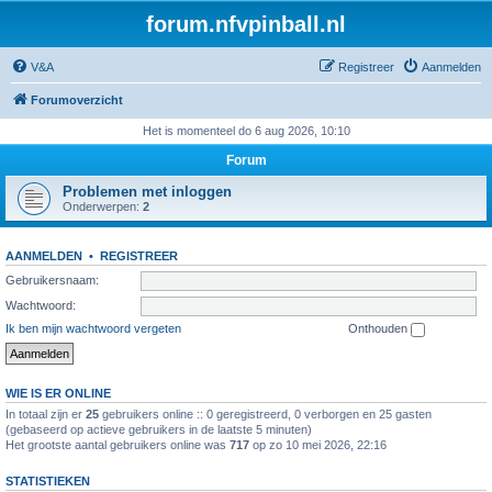
forum.nfvpinball.nl
V&A
Registreer
Aanmelden
Forumoverzicht
Het is momenteel do 6 aug 2026, 10:10
Forum
Problemen met inloggen
Onderwerpen:
2
AANMELDEN
•
REGISTREER
Gebruikersnaam:
Wachtwoord:
Ik ben mijn wachtwoord vergeten
Onthouden
WIE IS ER ONLINE
In totaal zijn er
25
gebruikers online :: 0 geregistreerd, 0 verborgen en 25 gasten
(gebaseerd op actieve gebruikers in de laatste 5 minuten)
Het grootste aantal gebruikers online was
717
op zo 10 mei 2026, 22:16
STATISTIEKEN