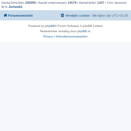
Aantal berichten
206999
• Aantal onderwerpen
14579
• Aantal leden
1207
• Ons nieuwste
lid is
Jorismk1
Forumoverzicht
Verwijder cookies
Alle tijden zijn
UTC+01:00
Powered by
phpBB
® Forum Software © phpBB Limited
Nederlandse vertaling door
phpBB.nl
.
Privacy
|
Gebruikersvoorwaarden