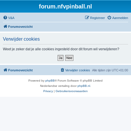
forum.nfvpinball.nl
V&A
Registreer
Aanmelden
Forumoverzicht
Verwijder cookies
Weet je zeker dat je alle cookies ingesteld door dit forum wil verwijderen?
Forumoverzicht
Verwijder cookies
Alle tijden zijn
UTC+01:00
Powered by
phpBB
® Forum Software © phpBB Limited
Nederlandse vertaling door
phpBB.nl
.
Privacy
|
Gebruikersvoorwaarden