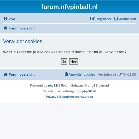
forum.nfvpinball.nl
V&A
Registreer
Aanmelden
Forumoverzicht
Verwijder cookies
Weet je zeker dat je alle cookies ingesteld door dit forum wil verwijderen?
Forumoverzicht
Verwijder cookies
Alle tijden zijn
UTC+01:00
Powered by
phpBB
® Forum Software © phpBB Limited
Nederlandse vertaling door
phpBB.nl
.
Privacy
|
Gebruikersvoorwaarden