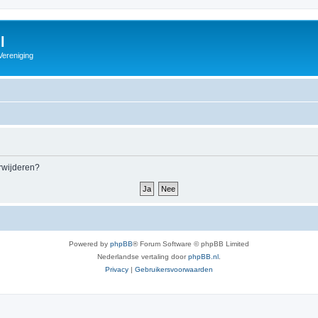
l
Vereniging
erwijderen?
Powered by
phpBB
® Forum Software © phpBB Limited
Nederlandse vertaling door
phpBB.nl
.
Privacy
|
Gebruikersvoorwaarden