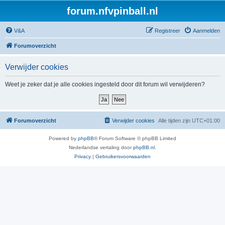
forum.nfvpinball.nl
V&A
Registreer
Aanmelden
Forumoverzicht
Verwijder cookies
Weet je zeker dat je alle cookies ingesteld door dit forum wil verwijderen?
Forumoverzicht
Verwijder cookies
Alle tijden zijn
UTC+01:00
Powered by
phpBB
® Forum Software © phpBB Limited
Nederlandse vertaling door
phpBB.nl
.
Privacy
|
Gebruikersvoorwaarden