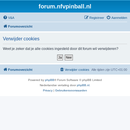
forum.nfvpinball.nl
V&A
Registreer
Aanmelden
Forumoverzicht
Verwijder cookies
Weet je zeker dat je alle cookies ingesteld door dit forum wil verwijderen?
Forumoverzicht
Verwijder cookies
Alle tijden zijn
UTC+01:00
Powered by
phpBB
® Forum Software © phpBB Limited
Nederlandse vertaling door
phpBB.nl
.
Privacy
|
Gebruikersvoorwaarden