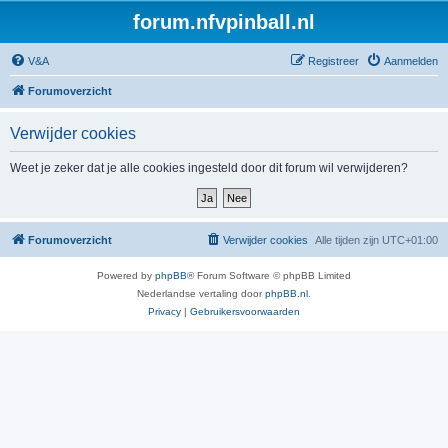
forum.nfvpinball.nl
V&A
Registreer
Aanmelden
Forumoverzicht
Verwijder cookies
Weet je zeker dat je alle cookies ingesteld door dit forum wil verwijderen?
Forumoverzicht
Verwijder cookies
Alle tijden zijn
UTC+01:00
Powered by
phpBB
® Forum Software © phpBB Limited
Nederlandse vertaling door
phpBB.nl
.
Privacy
|
Gebruikersvoorwaarden