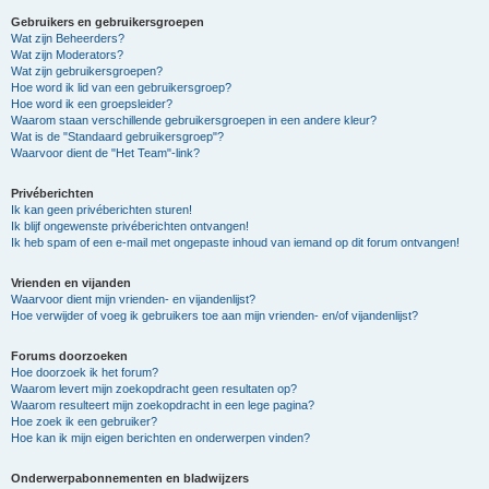
Gebruikers en gebruikersgroepen
Wat zijn Beheerders?
Wat zijn Moderators?
Wat zijn gebruikersgroepen?
Hoe word ik lid van een gebruikersgroep?
Hoe word ik een groepsleider?
Waarom staan verschillende gebruikersgroepen in een andere kleur?
Wat is de "Standaard gebruikersgroep"?
Waarvoor dient de "Het Team"-link?
Privéberichten
Ik kan geen privéberichten sturen!
Ik blijf ongewenste privéberichten ontvangen!
Ik heb spam of een e-mail met ongepaste inhoud van iemand op dit forum ontvangen!
Vrienden en vijanden
Waarvoor dient mijn vrienden- en vijandenlijst?
Hoe verwijder of voeg ik gebruikers toe aan mijn vrienden- en/of vijandenlijst?
Forums doorzoeken
Hoe doorzoek ik het forum?
Waarom levert mijn zoekopdracht geen resultaten op?
Waarom resulteert mijn zoekopdracht in een lege pagina?
Hoe zoek ik een gebruiker?
Hoe kan ik mijn eigen berichten en onderwerpen vinden?
Onderwerpabonnementen en bladwijzers