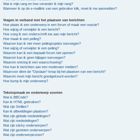
Wat is mijn rang en hoe verander ik mijn rang?
Wanneer ik op de e-maillink van een gebruiker klik, moet ik me aanmelden?
Vragen in verband met het plaatsen van berichten
Hoe plaats ik een onderwerp in een forum of maak een reactie?
Hoe wijzig of verwijder ik een bericht?
Hoe voeg ik een onderschrift toe aan mijn bericht?
Hoe maak ik een peiling?
Waarom kan ik niet meer peilingsopties toevoegen?
Hoe wijzig of verwijder ik een peiling?
Waarom kan ik een bepaald forum niet openen?
Waarom kan ik geen bijlagen toevoegen?
Waarom ontving ik een waarschuwing?
Hoe kan ik berichten aan een moderator melden?
Waarvoor dient de "Opslaan"-knop bij het plaatsen van een bericht?
Waarom moet mijn bericht goedgekeurd worden?
Hoe bump ik mijn onderwerp?
Tekstopmaak en onderwerp soorten
Wat is BBCode?
Kan ik HTML gebruiken?
Wat zijn Smilies?
Kan ik afbeeldingen plaatsen?
Wat zijn globale mededelingen?
Wat zijn mededelingen?
Wat zijn sticky onderwerpen?
Wat zijn gesloten onderwerpen?
Wat zijn onderwerpiconen?