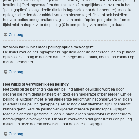
juiste permissies om peilingen aan te maken). Je moet een titel voor de peiling
invullen bij "peilingsvraag" en dan minstens 2 mogelijkheden invullen in het
"peilingopties"-tekstgedeelte (limiet is ingesteld door de beheerder), met elke
optie gescheiden door middel van een nieuwe regel. Je kunt ook instellen
hoeveel opties een gebruiker mag kiezen onder "opties per gebruiker" en een
tijdslimiet in dagen voor de peiling (0 is een peiling van oneindige duur).
Omhoog
Waarom kan ik niet meer peilingsopties toevoegen?
De limiet voor de peilingsopties is ingesteld door de beheerder. Indien je meer
opties denkt nodig te hebben dan het toegestane aantal, neem dan contact op
met de beheerder.
Omhoog
Hoe wijzig of verwijder ik een peiling?
Net zoals bij de berichten kan een peiling alleen gewijzigd worden door
degene die hem gemaakt heeft, en door een moderator of beheerder. Om de
peiling te wijzigen moet je het allereerste bericht van het onderwerp wijzigen
(hieraan is de peiling gekoppeld). Als er nog geen stemmen zijn uitgebracht,
kunnen gebruikers de peiling verwijderen of iedere peilingsoptie wijzigen.
Maar, als er reeds gestemd is, dan kunnen alleen moderators of beheerders
hem wijzigen of verwijderen. Dit om te voorkomen dat gebruikers een peiling
maken en deze daarna vervalsen door de opties te wijzigen.
Omhoog