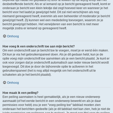
beperkte tijd nadat het geplaatst is) door te klikken op de
wijzig
knop van het
desbetreffende bericht. Als er al iemand op je bericht gereageerd heeft, komt er
onderaan je bericht een klein tekstje dat zegt hoeveel keer en wanneer je het
bericht voor het laatst je gewijzigd hebt. Dit zal niet verschijnen als nog
niemand gereageerd heeft, evenmin als een beheerder of moderator je bericht
gewijzigd heeft. Zij kunnen wel een mededeling toevoegen, waarom ze je
bericht gewijzigd hebben. Het verwijderen van een bericht is niet meer
mogelijk zodra er iemand op gereageerd heeft.
Omhoog
Hoe voeg ik een onderschrift toe aan mijn bericht?
Om een onderschrift aan je bericht toe te voegen, moet je er eerst één maken.
Dit kun je via het gebruikerspaneel doen. Als je dit gedaan hebt, kun je de
optie
voeg mijn onderschrift toe
aanvinken als je een bericht plaatst. Je kunt er
ook voor zorgen dat je onderschrift automatisch aan ieder nieuw bericht wordt
toegevoegd. Dit doe je door de bijhorende optie te activeren in het
gebruikerspaneel (het is nog altijd mogelijk om het onderschrift uit te
schakelen als je het bericht plaatst).
Omhoog
Hoe maak ik een peiling?
Een peiling aanmaken is heel gemakkelijk, als je een nieuw onderwerp
aanmaakt (of het eerste bericht in een onderwerp bewerkt en als je daar
permissies voor hebt) zou je een "voeg peiling toe" tabblad moeten zien
onderaan het berichten-gedeelte (als je dit tabblad niet kan zien, heb je niet de