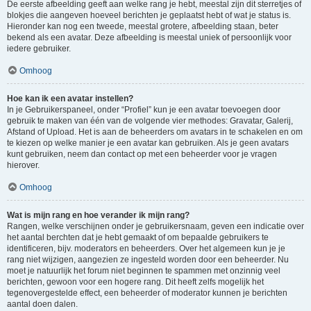
De eerste afbeelding geeft aan welke rang je hebt, meestal zijn dit sterretjes of
blokjes die aangeven hoeveel berichten je geplaatst hebt of wat je status is.
Hieronder kan nog een tweede, meestal grotere, afbeelding staan, beter
bekend als een avatar. Deze afbeelding is meestal uniek of persoonlijk voor
iedere gebruiker.
Omhoog
Hoe kan ik een avatar instellen?
In je Gebruikerspaneel, onder “Profiel” kun je een avatar toevoegen door
gebruik te maken van één van de volgende vier methodes: Gravatar, Galerij,
Afstand of Upload. Het is aan de beheerders om avatars in te schakelen en om
te kiezen op welke manier je een avatar kan gebruiken. Als je geen avatars
kunt gebruiken, neem dan contact op met een beheerder voor je vragen
hierover.
Omhoog
Wat is mijn rang en hoe verander ik mijn rang?
Rangen, welke verschijnen onder je gebruikersnaam, geven een indicatie over
het aantal berchten dat je hebt gemaakt of om bepaalde gebruikers te
identificeren, bijv. moderators en beheerders. Over het algemeen kun je je
rang niet wijzigen, aangezien ze ingesteld worden door een beheerder. Nu
moet je natuurlijk het forum niet beginnen te spammen met onzinnig veel
berichten, gewoon voor een hogere rang. Dit heeft zelfs mogelijk het
tegenovergestelde effect, een beheerder of moderator kunnen je berichten
aantal doen dalen.