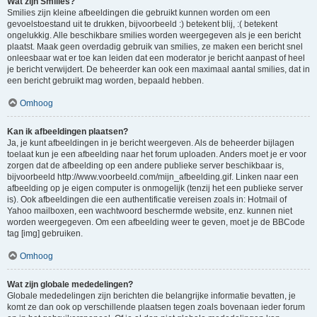
Wat zijn Smilies?
Smilies zijn kleine afbeeldingen die gebruikt kunnen worden om een
gevoelstoestand uit te drukken, bijvoorbeeld :) betekent blij, :( betekent
ongelukkig. Alle beschikbare smilies worden weergegeven als je een bericht
plaatst. Maak geen overdadig gebruik van smilies, ze maken een bericht snel
onleesbaar wat er toe kan leiden dat een moderator je bericht aanpast of heel
je bericht verwijdert. De beheerder kan ook een maximaal aantal smilies, dat in
een bericht gebruikt mag worden, bepaald hebben.
Omhoog
Kan ik afbeeldingen plaatsen?
Ja, je kunt afbeeldingen in je bericht weergeven. Als de beheerder bijlagen
toelaat kun je een afbeelding naar het forum uploaden. Anders moet je er voor
zorgen dat de afbeelding op een andere publieke server beschikbaar is,
bijvoorbeeld http://www.voorbeeld.com/mijn_afbeelding.gif. Linken naar een
afbeelding op je eigen computer is onmogelijk (tenzij het een publieke server
is). Ook afbeeldingen die een authentificatie vereisen zoals in: Hotmail of
Yahoo mailboxen, een wachtwoord beschermde website, enz. kunnen niet
worden weergegeven. Om een afbeelding weer te geven, moet je de BBCode
tag [img] gebruiken.
Omhoog
Wat zijn globale mededelingen?
Globale mededelingen zijn berichten die belangrijke informatie bevatten, je
komt ze dan ook op verschillende plaatsen tegen zoals bovenaan ieder forum