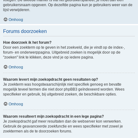
voegen. De tweede manier is via het gebruikerspaneel, je moet dan een
gebruikersnaam opgeven. Op dezelfde pagina kun je gebruikers weer van de
lijst verwijderen.
Omhoog
Forums doorzoeken
Hoe doorzoek ik het forum?
Door een zoekterm op te geven in het zoekveld, die je vindt op de index-,
forum- en onderwerppagina. Uitgebreid zoeken is mogelijk door op de
"zoeken" link te klikken, deze vind je op iedere pagina.
Omhoog
Waarom levert mijn zoekopdracht geen resultaten op?
Je zoekterm was hoogstwaarschijnlijk niet specifiek genoeg en bevatte
mogelijk teveel termen die niet door phpBB3 geïndexeerd worden. Wees
specifieker en gebruik, bij uitgebreid zoeken, de beschikbare opties.
Omhoog
Waarom resulteert mijn zoekopdracht in een lege pagina?
Je zoekopdracht gaf meer resultaten dan de webserver kon verwerken.
Gebruik de geavanceerde zoekfunctie en wees specifieker met zowel je
zoektermen als de te doorzoeken forums.