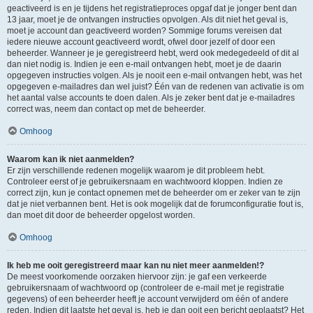
geactiveerd is en je tijdens het registratieproces opgaf dat je jonger bent dan
13 jaar, moet je de ontvangen instructies opvolgen. Als dit niet het geval is,
moet je account dan geactiveerd worden? Sommige forums vereisen dat
iedere nieuwe account geactiveerd wordt, ofwel door jezelf of door een
beheerder. Wanneer je je geregistreerd hebt, werd ook medegedeeld of dit al
dan niet nodig is. Indien je een e-mail ontvangen hebt, moet je de daarin
opgegeven instructies volgen. Als je nooit een e-mail ontvangen hebt, was het
opgegeven e-mailadres dan wel juist? Één van de redenen van activatie is om
het aantal valse accounts te doen dalen. Als je zeker bent dat je e-mailadres
correct was, neem dan contact op met de beheerder.
Omhoog
Waarom kan ik niet aanmelden?
Er zijn verschillende redenen mogelijk waarom je dit probleem hebt.
Controleer eerst of je gebruikersnaam en wachtwoord kloppen. Indien ze
correct zijn, kun je contact opnemen met de beheerder om er zeker van te zijn
dat je niet verbannen bent. Het is ook mogelijk dat de forumconfiguratie fout is,
dan moet dit door de beheerder opgelost worden.
Omhoog
Ik heb me ooit geregistreerd maar kan nu niet meer aanmelden!?
De meest voorkomende oorzaken hiervoor zijn: je gaf een verkeerde
gebruikersnaam of wachtwoord op (controleer de e-mail met je registratie
gegevens) of een beheerder heeft je account verwijderd om één of andere
reden. Indien dit laatste het geval is, heb je dan ooit een bericht geplaatst? Het