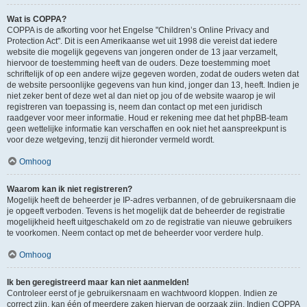
Wat is COPPA?
COPPA is de afkorting voor het Engelse "Children’s Online Privacy and
Protection Act". Dit is een Amerikaanse wet uit 1998 die vereist dat iedere
website die mogelijk gegevens van jongeren onder de 13 jaar verzamelt,
hiervoor de toestemming heeft van de ouders. Deze toestemming moet
schriftelijk of op een andere wijze gegeven worden, zodat de ouders weten dat
de website persoonlijke gegevens van hun kind, jonger dan 13, heeft. Indien je
niet zeker bent of deze wet al dan niet op jou of de website waarop je wil
registreren van toepassing is, neem dan contact op met een juridisch
raadgever voor meer informatie. Houd er rekening mee dat het phpBB-team
geen wettelijke informatie kan verschaffen en ook niet het aanspreekpunt is
voor deze wetgeving, tenzij dit hieronder vermeld wordt.
Omhoog
Waarom kan ik niet registreren?
Mogelijk heeft de beheerder je IP-adres verbannen, of de gebruikersnaam die
je opgeeft verboden. Tevens is het mogelijk dat de beheerder de registratie
mogelijkheid heeft uitgeschakeld om zo de registratie van nieuwe gebruikers
te voorkomen. Neem contact op met de beheerder voor verdere hulp.
Omhoog
Ik ben geregistreerd maar kan niet aanmelden!
Controleer eerst of je gebruikersnaam en wachtwoord kloppen. Indien ze
correct zijn, kan één of meerdere zaken hiervan de oorzaak zijn. Indien COPPA