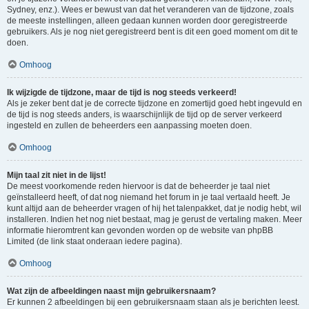
Sydney, enz.). Wees er bewust van dat het veranderen van de tijdzone, zoals
de meeste instellingen, alleen gedaan kunnen worden door geregistreerde
gebruikers. Als je nog niet geregistreerd bent is dit een goed moment om dit te
doen.
Omhoog
Ik wijzigde de tijdzone, maar de tijd is nog steeds verkeerd!
Als je zeker bent dat je de correcte tijdzone en zomertijd goed hebt ingevuld en
de tijd is nog steeds anders, is waarschijnlijk de tijd op de server verkeerd
ingesteld en zullen de beheerders een aanpassing moeten doen.
Omhoog
Mijn taal zit niet in de lijst!
De meest voorkomende reden hiervoor is dat de beheerder je taal niet
geïnstalleerd heeft, of dat nog niemand het forum in je taal vertaald heeft. Je
kunt altijd aan de beheerder vragen of hij het talenpakket, dat je nodig hebt, wil
installeren. Indien het nog niet bestaat, mag je gerust de vertaling maken. Meer
informatie hieromtrent kan gevonden worden op de website van phpBB
Limited (de link staat onderaan iedere pagina).
Omhoog
Wat zijn de afbeeldingen naast mijn gebruikersnaam?
Er kunnen 2 afbeeldingen bij een gebruikersnaam staan als je berichten leest.