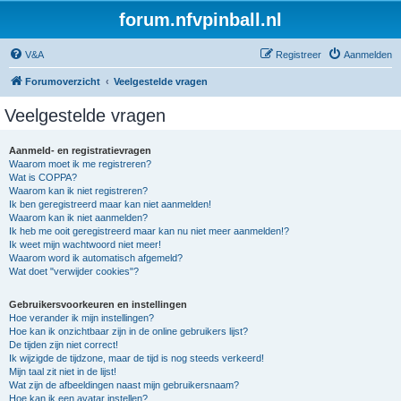
forum.nfvpinball.nl
V&A
Registreer
Aanmelden
Forumoverzicht
Veelgestelde vragen
Veelgestelde vragen
Aanmeld- en registratievragen
Waarom moet ik me registreren?
Wat is COPPA?
Waarom kan ik niet registreren?
Ik ben geregistreerd maar kan niet aanmelden!
Waarom kan ik niet aanmelden?
Ik heb me ooit geregistreerd maar kan nu niet meer aanmelden!?
Ik weet mijn wachtwoord niet meer!
Waarom word ik automatisch afgemeld?
Wat doet "verwijder cookies"?
Gebruikersvoorkeuren en instellingen
Hoe verander ik mijn instellingen?
Hoe kan ik onzichtbaar zijn in de online gebruikers lijst?
De tijden zijn niet correct!
Ik wijzigde de tijdzone, maar de tijd is nog steeds verkeerd!
Mijn taal zit niet in de lijst!
Wat zijn de afbeeldingen naast mijn gebruikersnaam?
Hoe kan ik een avatar instellen?