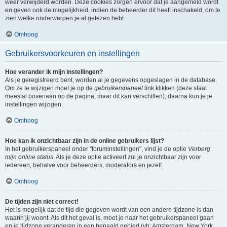
weer verwijderd worden. Deze cookies zorgen ervoor dat je aangemeld wordt
en geven ook de mogelijkheid, indien de beheerder dit heeft inschakeld, om te
zien welke onderwerpen je al gelezen hebt.
Omhoog
Gebruikersvoorkeuren en instellingen
Hoe verander ik mijn instellingen?
Als je geregistreerd bent, worden al je gegevens opgeslagen in de database.
Om ze te wijzigen moet je op de
gebruikerspaneel
link klikken (deze staat
meestal bovenaan op de pagina, maar dit kan verschillen), daarna kun je je
instellingen wijzigen.
Omhoog
Hoe kan ik onzichtbaar zijn in de online gebruikers lijst?
In het gebruikerspaneel onder "foruminstellingen", vind je de optie
Verberg
mijn online status
. Als je deze optie activeert zul je onzichtbaar zijn voor
iedereen, behalve voor beheerders, moderators en jezelf.
Omhoog
De tijden zijn niet correct!
Het is mogelijk dat de tijd die gegeven wordt van een andere tijdzone is dan
waarin jij woont. Als dit het geval is, moet je naar het gebruikerspaneel gaan
en je tijdzone veranderen in een bepaald gebied (vb: Amsterdam, New York,