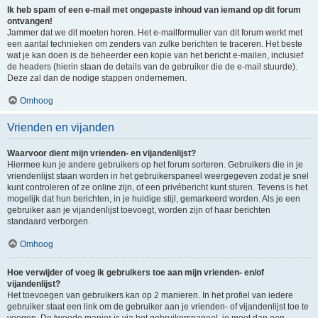
Ik heb spam of een e-mail met ongepaste inhoud van iemand op dit forum
ontvangen!
Jammer dat we dit moeten horen. Het e-mailformulier van dit forum werkt met
een aantal technieken om zenders van zulke berichten te traceren. Het beste
wat je kan doen is de beheerder een kopie van het bericht e-mailen, inclusief
de headers (hierin staan de details van de gebruiker die de e-mail stuurde).
Deze zal dan de nodige stappen ondernemen.
Omhoog
Vrienden en vijanden
Waarvoor dient mijn vrienden- en vijandenlijst?
Hiermee kun je andere gebruikers op het forum sorteren. Gebruikers die in je
vriendenlijst staan worden in het gebruikerspaneel weergegeven zodat je snel
kunt controleren of ze online zijn, of een privébericht kunt sturen. Tevens is het
mogelijk dat hun berichten, in je huidige stijl, gemarkeerd worden. Als je een
gebruiker aan je vijandenlijst toevoegt, worden zijn of haar berichten
standaard verborgen.
Omhoog
Hoe verwijder of voeg ik gebruikers toe aan mijn vrienden- en/of
vijandenlijst?
Het toevoegen van gebruikers kan op 2 manieren. In het profiel van iedere
gebruiker staat een link om de gebruiker aan je vrienden- of vijandenlijst toe te