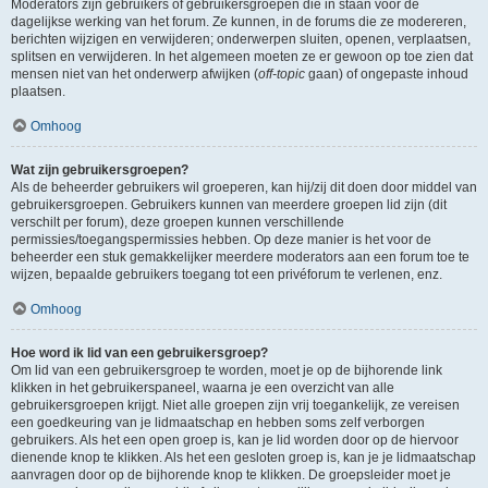
Moderators zijn gebruikers of gebruikersgroepen die in staan voor de
dagelijkse werking van het forum. Ze kunnen, in de forums die ze modereren,
berichten wijzigen en verwijderen; onderwerpen sluiten, openen, verplaatsen,
splitsen en verwijderen. In het algemeen moeten ze er gewoon op toe zien dat
mensen niet van het onderwerp afwijken (
off-topic
gaan) of ongepaste inhoud
plaatsen.
Omhoog
Wat zijn gebruikersgroepen?
Als de beheerder gebruikers wil groeperen, kan hij/zij dit doen door middel van
gebruikersgroepen. Gebruikers kunnen van meerdere groepen lid zijn (dit
verschilt per forum), deze groepen kunnen verschillende
permissies/toegangspermissies hebben. Op deze manier is het voor de
beheerder een stuk gemakkelijker meerdere moderators aan een forum toe te
wijzen, bepaalde gebruikers toegang tot een privéforum te verlenen, enz.
Omhoog
Hoe word ik lid van een gebruikersgroep?
Om lid van een gebruikersgroep te worden, moet je op de bijhorende link
klikken in het gebruikerspaneel, waarna je een overzicht van alle
gebruikersgroepen krijgt. Niet alle groepen zijn vrij toegankelijk, ze vereisen
een goedkeuring van je lidmaatschap en hebben soms zelf verborgen
gebruikers. Als het een open groep is, kan je lid worden door op de hiervoor
dienende knop te klikken. Als het een gesloten groep is, kan je je lidmaatschap
aanvragen door op de bijhorende knop te klikken. De groepsleider moet je