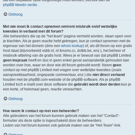
dat een bepaalde optie toegevoegd moet worden, bezoek dan de
phpBB Ideeën sectie
.
Omhoog
Met wie moet ik contact opnemen omtrent misbruik en/of wettelijke
kwesties in verband met dit forum?
Alle beheerders die op de "het team"-pagina vermeld worden, staan open voor
je klachten. Als je geen reactie hebt gekregen, kun je contact opnemen met de
eigenaar van het domein (dmv een
whois lookup
) of, als dit forum op een gratis
host staat (bijvoorbeeld xsbb.nl, nl.forums.cc, dotbb.be, enz.), het beheer of
misbruik-afdeling van de gratis host. Wees je er bewust van dat phpBB Limited
geen inspraak
heeft en dus in geen enkel geval aansprakelijk gehouden kan
worden over hoe, waar en door wie dit forum gebruikt wordt. Neem
geen
contact op met phpBB Limited met vragen over wettelijke kwesties (zoals
aanspreekbaarheid, ongepaste commentaar, enz.) die
niet direct verband
houden met de phpBB.com-website of de phpBB-software. Als je phpBB
Limited toch e-mailt over deze software die
gebruikt wordt door derden
kun je
een korte, of helemaal geen, reactie verwachten.
Omhoog
Hoe neem ik contact op met een beheerder?
Alle gebruikers van het forum kunnen gebruik maken van het “Contact”-
formulier als deze optie is ingeschakeld door de beheerders.
Leden van het forum kunnen ook gebruik maken van de “Het Team”-link.