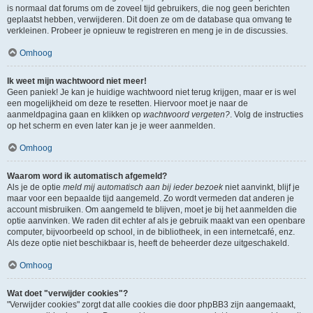
is normaal dat forums om de zoveel tijd gebruikers, die nog geen berichten
geplaatst hebben, verwijderen. Dit doen ze om de database qua omvang te
verkleinen. Probeer je opnieuw te registreren en meng je in de discussies.
Omhoog
Ik weet mijn wachtwoord niet meer!
Geen paniek! Je kan je huidige wachtwoord niet terug krijgen, maar er is wel
een mogelijkheid om deze te resetten. Hiervoor moet je naar de
aanmeldpagina gaan en klikken op
wachtwoord vergeten?
. Volg de instructies
op het scherm en even later kan je je weer aanmelden.
Omhoog
Waarom word ik automatisch afgemeld?
Als je de optie
meld mij automatisch aan bij ieder bezoek
niet aanvinkt, blijf je
maar voor een bepaalde tijd aangemeld. Zo wordt vermeden dat anderen je
account misbruiken. Om aangemeld te blijven, moet je bij het aanmelden die
optie aanvinken. We raden dit echter af als je gebruik maakt van een openbare
computer, bijvoorbeeld op school, in de bibliotheek, in een internetcafé, enz.
Als deze optie niet beschikbaar is, heeft de beheerder deze uitgeschakeld.
Omhoog
Wat doet "verwijder cookies"?
"Verwijder cookies" zorgt dat alle cookies die door phpBB3 zijn aangemaakt,